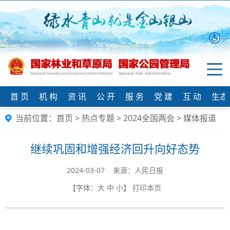
首 页
机 构
资 讯
公 开
服 务
党 建
互 动
生态
当前位置：
首页
>
热点专题
>
2024全国两会
>
媒体报道
继续巩固和增强经济回升向好态势
2024-03-07 来源：人民日报
【字体：
大
中
小
】
打印本页