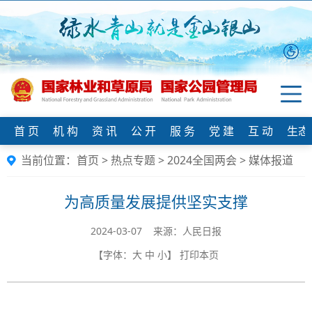
首 页
机 构
资 讯
公 开
服 务
党 建
互 动
生态
当前位置：
首页
>
热点专题
>
2024全国两会
>
媒体报道
为高质量发展提供坚实支撑
2024-03-07 来源：人民日报
【字体：
大
中
小
】
打印本页