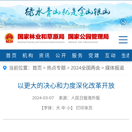
首 页
机 构
资 讯
公 开
服 务
党 建
互 动
生态
当前位置：
首页
>
热点专题
>
2024全国两会
>
媒体报道
以更大的决心和力度深化改革开放
2024-03-07 来源：人民日报海外版
【字体：
大
中
小
】
打印本页