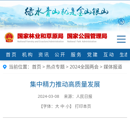
首 页
机 构
资 讯
公 开
服 务
党 建
互 动
生态
当前位置：
首页
>
热点专题
>
2024全国两会
>
媒体报道
集中精力推动高质量发展
2024-03-08 来源：人民日报
【字体：
大
中
小
】
打印本页