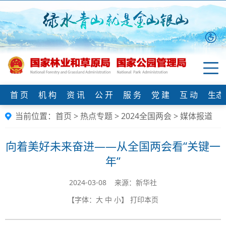
首 页
机 构
资 讯
公 开
服 务
党 建
互 动
生态
当前位置：
首页
>
热点专题
>
2024全国两会
>
媒体报道
向着美好未来奋进——从全国两会看“关键一
年”
2024-03-08 来源：新华社
【字体：
大
中
小
】
打印本页