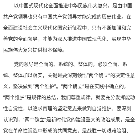
以中国式现代化全面推进中华民族伟大复兴，是由中国
共产党领导也只有中国共产党领导才能完成的历史伟业。在
全面建设社会主义现代化国家新征程中，只有不断加强和完
善党的全面领导，才能为深入推进中国式现代化、实现中华
民族伟大复兴提供根本保障。
党的领导是全面的、系统的、整体的，必须全面、系
统、整体加以落实，关键是要深刻领悟“两个确立”的决定性意
义，坚决做到“两个维护”。“两个确立”是在实践中确立的，
“两个维护”是规律的总结，我们尊重规律，就要充分发挥能动
性自觉性，以追求真理的坚定意志来做到自觉维护。要深刻
认识到，“两个确立”是新时代党的建设重大的政治成果，是全
党在革命性锻造中形成的共同意志，是战胜一切艰难险阻、