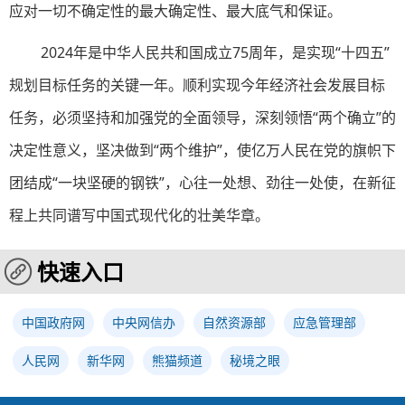
应对一切不确定性的最大确定性、最大底气和保证。
2024年是中华人民共和国成立75周年，是实现“十四五”
规划目标任务的关键一年。顺利实现今年经济社会发展目标
任务，必须坚持和加强党的全面领导，深刻领悟“两个确立”的
决定性意义，坚决做到“两个维护”，使亿万人民在党的旗帜下
团结成“一块坚硬的钢铁”，心往一处想、劲往一处使，在新征
程上共同谱写中国式现代化的壮美华章。
快速入口
中国政府网
中央网信办
自然资源部
应急管理部
人民网
新华网
熊猫频道
秘境之眼