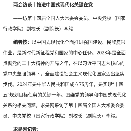
两会访谈｜推进中国式现代化关键在党
——访第十四届全国人大常委会委员、中央党校（国家
行政学院）副校长（副院长）李毅
编者按：
以中国式现代化全面推进强国建设、民族复兴
伟业，是新时代新征程党和国家的中心任务。2023年是全面
贯彻党的二十大精神的开局之年，在以习近平同志为核心的
党中央坚强领导下，全面建设社会主义现代化国家迈出坚实
步伐。2024年是中华人民共和国成立75周年，是实现“十四
五”规划目标任务的关键一年。围绕党的领导和中国式现代化
关系的相关问题，求是网采访了第十四届全国人大常委会委
员、中央党校（国家行政学院）副校长（副院长）李毅。
求是网记者：