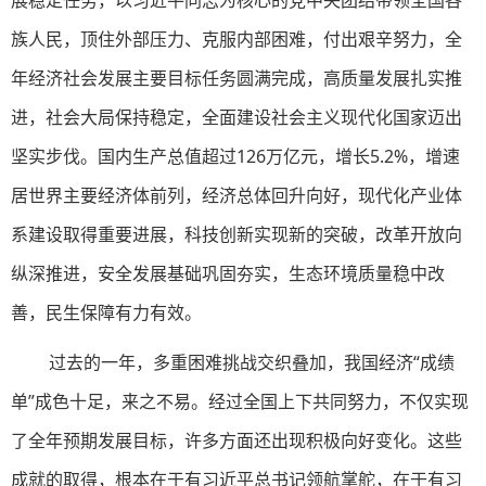
展稳定任务，以习近平同志为核心的党中央团结带领全国各
族人民，顶住外部压力、克服内部困难，付出艰辛努力，全
年经济社会发展主要目标任务圆满完成，高质量发展扎实推
进，社会大局保持稳定，全面建设社会主义现代化国家迈出
坚实步伐。国内生产总值超过126万亿元，增长5.2%，增速
居世界主要经济体前列，经济总体回升向好，现代化产业体
系建设取得重要进展，科技创新实现新的突破，改革开放向
纵深推进，安全发展基础巩固夯实，生态环境质量稳中改
善，民生保障有力有效。
过去的一年，多重困难挑战交织叠加，我国经济“成绩
单”成色十足，来之不易。经过全国上下共同努力，不仅实现
了全年预期发展目标，许多方面还出现积极向好变化。这些
成就的取得，根本在于有习近平总书记领航掌舵，在于有习