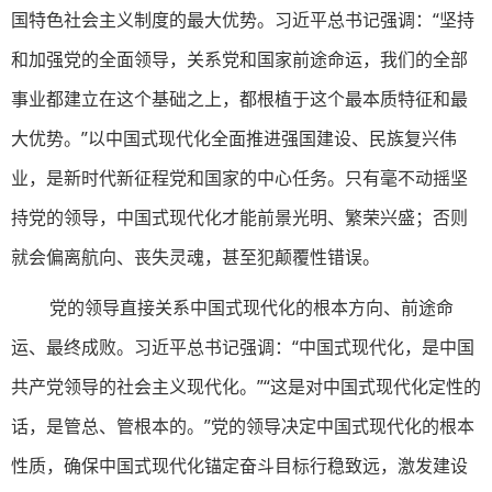
国特色社会主义制度的最大优势。习近平总书记强调：“坚持
和加强党的全面领导，关系党和国家前途命运，我们的全部
事业都建立在这个基础之上，都根植于这个最本质特征和最
大优势。”以中国式现代化全面推进强国建设、民族复兴伟
业，是新时代新征程党和国家的中心任务。只有毫不动摇坚
持党的领导，中国式现代化才能前景光明、繁荣兴盛；否则
就会偏离航向、丧失灵魂，甚至犯颠覆性错误。
党的领导直接关系中国式现代化的根本方向、前途命
运、最终成败。习近平总书记强调：“中国式现代化，是中国
共产党领导的社会主义现代化。”“这是对中国式现代化定性的
话，是管总、管根本的。”党的领导决定中国式现代化的根本
性质，确保中国式现代化锚定奋斗目标行稳致远，激发建设