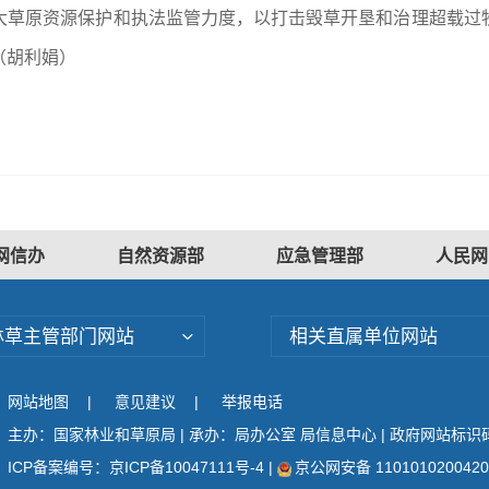
大草原资源保护和执法监管力度，以打击毁草开垦和治理超载过
（胡利娟）
网信办
自然资源部
应急管理部
人民网
林草主管部门网站
相关直属单位网站
网站地图
|
意见建议
|
举报电话
主办：国家林业和草原局 | 承办：局办公室 局信息中心 | 政府网站标识码：
ICP备案编号：京ICP备10047111号-4
|
京公网安备 110101020042