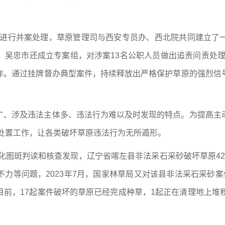
目进行并案处理，草原管理司与西安专员办、西北院共同建立了
。吴忠市还成立专案组，对涉案13名公职人员做出追责问责处理
作。通过挂牌督办典型案件，持续释放出严格保护草原的强烈信
广、涉及违法主体多、违法行为难以及时发现的特点。为提高主
查处置工作，让各类破坏草原违法行为无所遁形。
变化图斑判读和核查发现，辽宁省喀左县非法采石采砂破坏草原42
力等问题，2023年7月，国家林草局又对该县非法采石采砂
前，17起案件破坏的草原已经完成种草，1起正在清理地上堆