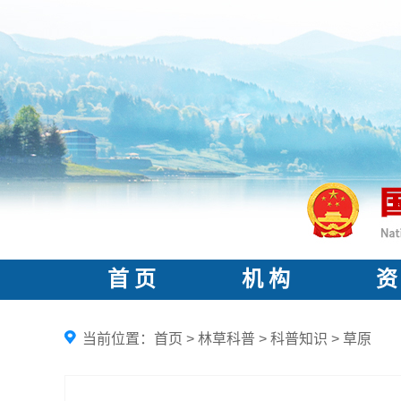
首 页
机 构
资
当前位置：
首页
>
林草科普
>
科普知识
>
草原