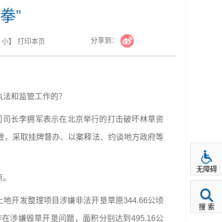
拳”
分享到：
小
】
打印本页
执法和监管工作的？
原司司长李拥军表示在北京举行的打击破坏林草资
管，采取挂牌督办、以案释法、约谈地方政府等
无障碍
点。
地开发整理项目涉嫌非法开垦草原344.66公顷
搜 索
涉嫌毁草开垦问题，面积分别达到495.16公