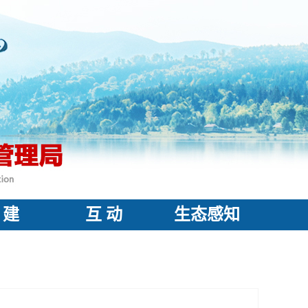
 建
互 动
生态感知