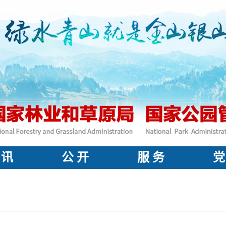
 讯
公 开
服 务
党