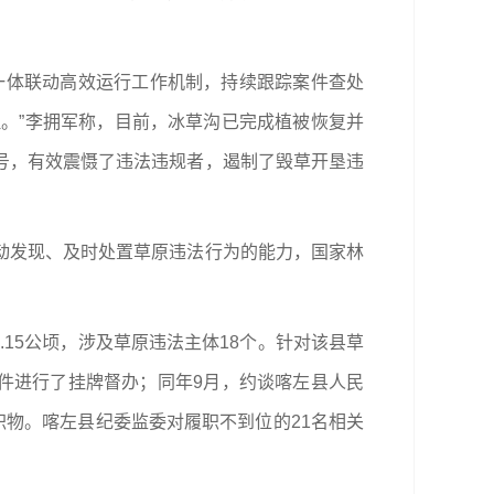
一体联动高效运行工作机制，持续跟踪案件查处
。”李拥军称，目前，冰草沟已完成植被恢复并
号，有效震慑了违法违规者，遏制了毁草开垦违
动发现、及时处置草原违法行为的能力，国家林
.15公顷，涉及草原违法主体18个。针对该县草
案件进行了挂牌督办；同年9月，约谈喀左县人民
积物。喀左县纪委监委对履职不到位的21名相关