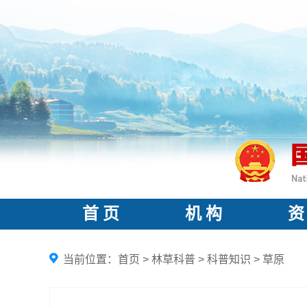
首 页
机 构
资
当前位置：
首页
>
林草科普
>
科普知识
>
草原