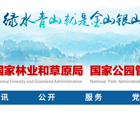
 讯
公 开
服 务
党