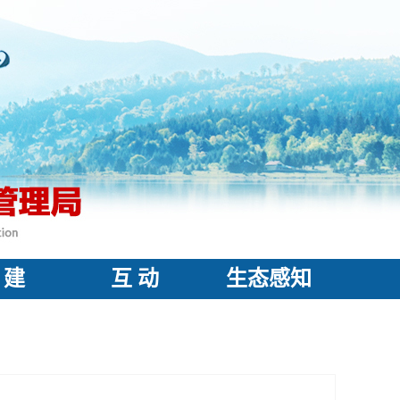
 建
互 动
生态感知