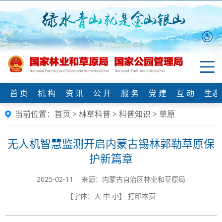
首 页
机 构
资 讯
公 开
服 务
党 建
互 动
生态
当前位置：
首页
>
林草科普
>
科普知识
>
草原
无人机智慧监测开启内蒙古锡林郭勒草原保
护新篇章
2025-02-11 来源：内蒙古自治区林业和草原局
【字体：
大
中
小
】
打印本页