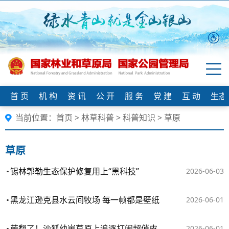
首 页
机 构
资 讯
公 开
服 务
党 建
互 动
生态
当前位置：
首页
>
林草科普
>
科普知识
>
草原
草原
锡林郭勒生态保护修复用上“黑科技”
2026-06-03
黑龙江逊克县水云间牧场 每一帧都是壁纸
2026-06-01
萌翻了！沙狐幼崽草原上追逐打闹超俏皮
2026-06-01