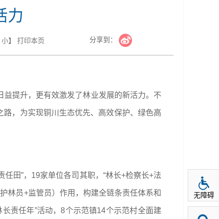
活力
分享到：
小
】
打印本页
日益提升，更有效激发了林业发展的新活力。不
展之路，为实现铜川生态优先、高效保护、绿色高
任田”，19家单位各司其职，“林长+检察长+法
长+护林员+监管员）作用，构建全链条责任体系和
无障碍
长责任年”活动，8个示范镇14个示范村全面建