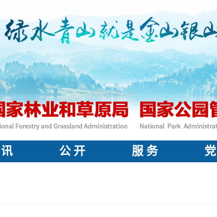
 讯
公 开
服 务
党