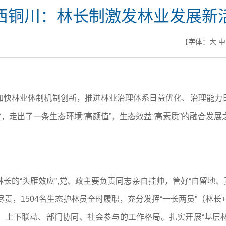
西铜川：林长制激发林业发展新
【字体：
大
中
加快林业体制机制创新，推进林业治理体系日益优化、治理能力
章，走出了一条生态环境“高颜值”，生态效益“高素质”的融合发
的“头雁效应”,党、政主要负责同志亲自挂帅，管好“自留地、责
工尽责，1504名生态护林员全时履职，充分发挥“一长两员”（林
上下联动、部门协同、社会参与的工作格局。扎实开展“基层林