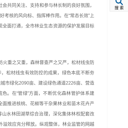
全社会共同关注、支持和参与林长制的良好氛围，
搜 索
好考核的风向标、指挥棒作用。在“常态长效”上
现全面打通，全市林业生态资源的保护发展目标
林防火重之又重，森林督查严之又严，松材线虫防
毕，松材线虫有效防控的成果，绿色本底不断夯
市绿化2090亩、建设绿色通道2226亩、营造
的底色。在“管绿”方面，不断优化森林管护体系建
，全面推进核桃、花椒等干杂果林业和苗木花卉产
筹山水林田湖草综合治理，深化集体林权配套改
、外溢效应充分释放。纵观整体，林业监管的网越