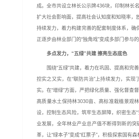
成。全市共设立林长公示牌436块，印制林长
扩大社会影响面，提高社会认知度和知晓率，放
持续发力，着力构建完善的配套制度体系，确
正逐步由林业部门的“独角戏”变成多部门参与的
多点发力，“五绿”共建 擦亮生态底色
围绕“五绿”共建，着力在巩固、提高和完
控实之又实，在“联防共治”上持续发力，实
实。在“增绿”方面，严把绿化质量、强化督查督
高质量水土保持林3030亩、高标准栽植景观林
设，控制生态风险，筑牢生态屏障，织密生态“
业发展，全年林业产业总产值不断得到新的突
革，让“绿本子”变成“红票子”，积极探索国