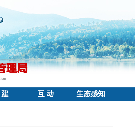
 建
互 动
生态感知