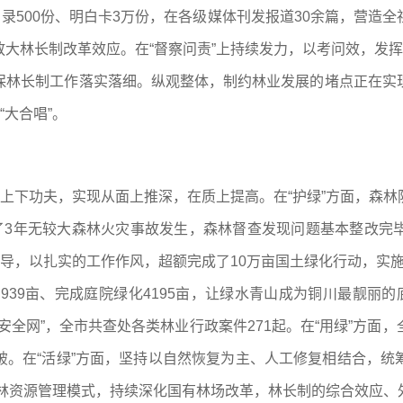
名录500份、明白卡3万份，在各级媒体刊发报道30余篇，营造
大林长制改革效应。在“督察问责”上持续发力，以考问效，发挥
保林长制工作落实落细。纵观整体，制约林业发展的堵点正在实
“大合唱”。
善上下功夫，实现从面上推深，在质上提高。在“护绿”方面，森
现了3年无较大森林火灾事故发生，森林督查发现问题基本整改完
导，以扎实的工作作风，超额完成了10万亩国土绿化行动，实施城
939亩、完成庭院绿化4195亩，让绿水青山成为铜川最靓丽
安全网”，全市共查处各类林业行政案件271起。在“用绿”方面
破。在“活绿”方面，坚持以自然恢复为主、人工修复相结合，统
有森林资源管理模式，持续深化国有林场改革，林长制的综合效应