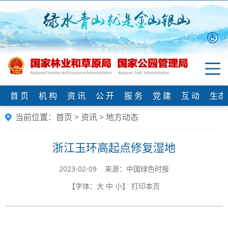
首 页
机 构
资 讯
公 开
服 务
党 建
互 动
生态
当前位置：
首页
>
资讯
>
地方动态
浙江玉环高起点修复湿地
2023-02-09 来源：中国绿色时报
【字体：
大
中
小
】
打印本页