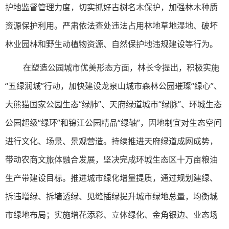
护地监督管理力度，切实抓好古树名木保护，加强林木种质
资源保护利用。严肃依法查处违法占用林地草地湿地、破坏
林业园林和野生动植物资源、自然保护地违规建设等行为。
在塑造公园城市优美形态方面，林长令提出，积极实施
“五绿润城”行动，加快建设龙泉山城市森林公园璀璨“绿心”、
大熊猫国家公园生态“绿肺”、天府绿道城市“绿脉”、环城生态
公园超级“绿环”和锦江公园精品“绿轴”，因地制宜对生态空间
进行文化、场景、景观营造。持续推进天府绿道成网成势，
带动农商文旅体融合发展，坚决完成环城生态区十万亩粮油
生产带建设目标。推进城市绿化增量提质，通过规划建绿、
拆违增绿、拆墙透绿、见缝插绿提升城市绿地总量，均衡城
市绿地布局；实施增花添彩、立体绿化、金角银边、业态场