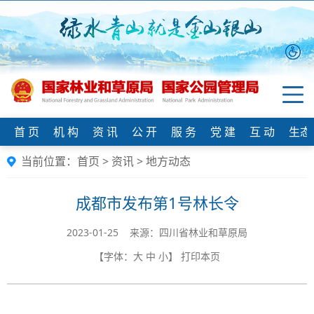
首 页
机 构
资 讯
公 开
服 务
党 建
互 动
生态
当前位置：
首页
>
资讯
>
地方动态
成都市发布第1号林长令
2023-01-25 来源：​四川省林业和草原局
【字体：
大
中
小
】
打印本页