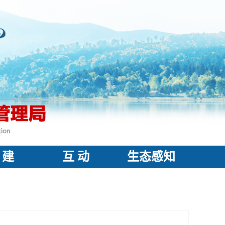
 建
互 动
生态感知