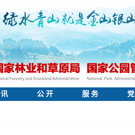
 讯
公 开
服 务
党