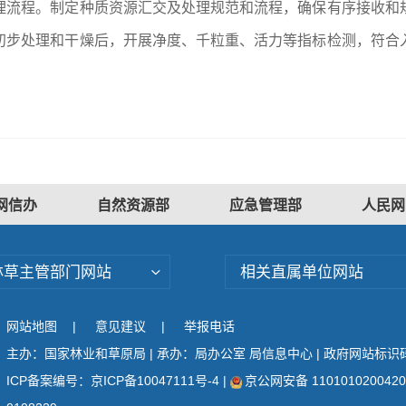
理流程。制定种质资源汇交及处理规范和流程，确保有序接收和
初步处理和干燥后，开展净度、千粒重、活力等指标检测，符合
。
网信办
自然资源部
应急管理部
人民网
林草主管部门网站
相关直属单位网站
网站地图
|
意见建议
|
举报电话
主办：国家林业和草原局 | 承办：局办公室 局信息中心 | 政府网站标识码：
ICP备案编号：京ICP备10047111号-4
|
京公网安备 110101020042