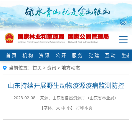
首 页
机 构
资 讯
公 开
服 务
党 建
互 动
生态
当前位置：
首页
>
资讯
>
地方动态
山东持续开展野生动物疫源疫病监测防控
2023-02-08 来源：​山东省自然资源厅（山东省林业局）
【字体：
大
中
小
】
打印本页