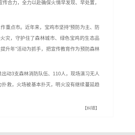
宣传合力，全力以赴确保火情早发现、早处置，
火工作重点市。近年来，宝鸡市坚持“预防为主、防
原火灾，守护住了森林城市、绿色宝鸡的生态品
提升年”活动为抓手，把宣传教育作为预防森林
出动3支森林消防队伍、110人，现场演习无人
全力扑救，火场被基本扑灭，明火没有继续蔓延趋
【纠错】