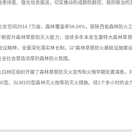
隐患排查，强化信息报送，切实推动形成群防群控、联防联治的
空间2014.7万亩，森林覆盖率56.04%，是陕西省森林防
不断提升森林草原防灭火能力，连续多年未发生重特大森林草
会议精神，全面深化落实林长制，以“森林草原防火基础设施建设
在全社会营造浓厚的森林防火氛围。
白林区组织开展了森林草原防灭火宣传和火情早期处置演练，共
60型、SLM105型森林灭火炮等防灭火措施。经1个多小时的