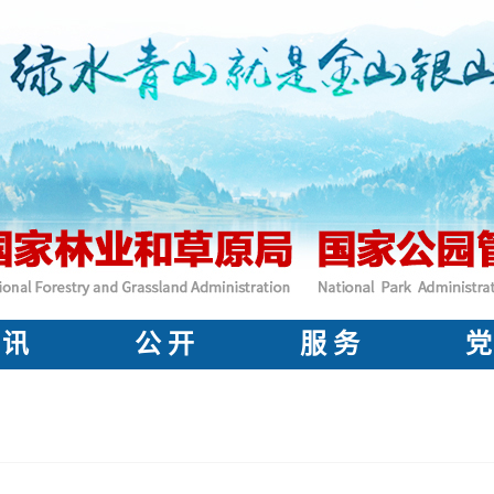
 讯
公 开
服 务
党