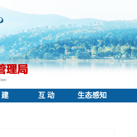
 建
互 动
生态感知