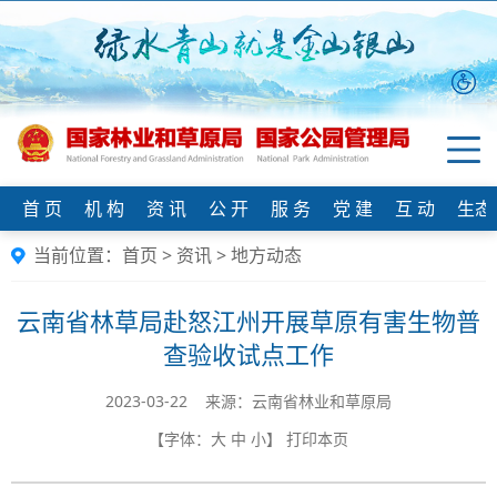
首 页
机 构
资 讯
公 开
服 务
党 建
互 动
生态
当前位置：
首页
>
资讯
>
地方动态
云南省林草局赴怒江州开展草原有害生物普
查验收试点工作
2023-03-22 来源：云南省林业和草原局
【字体：
大
中
小
】
打印本页