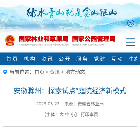
首 页
机 构
资 讯
公 开
服 务
党 建
互 动
生态
当前位置：
首页
>
资讯
>
地方动态
安徽滁州：探索试点“庭院经济新模式
2023-03-22 来源：安徽省林业局
【字体：
大
中
小
】
打印本页