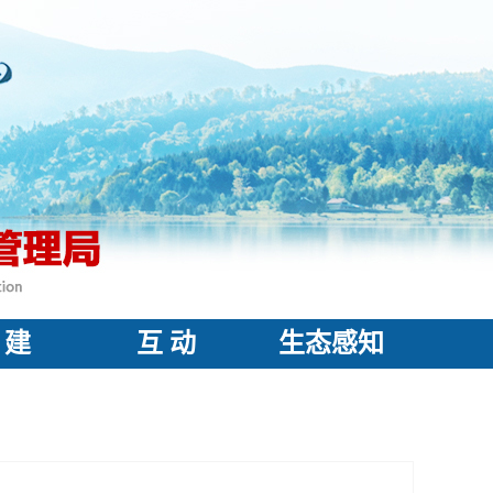
 建
互 动
生态感知