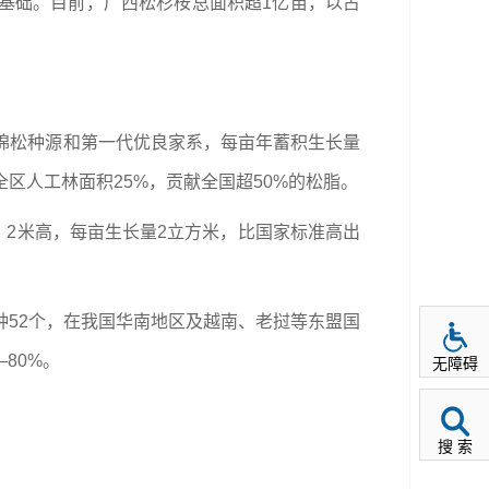
基础。目前，广西松杉桉总面积超1亿亩，以占
棉松种源和第一代优良家系，每亩年蓄积生长量
全区人工林面积25%，贡献全国超50%的松脂。
、2米高，每亩生长量2立方米，比国家标准高出
种52个，在我国华南地区及越南、老挝等东盟国
80%。
无障碍
搜 索