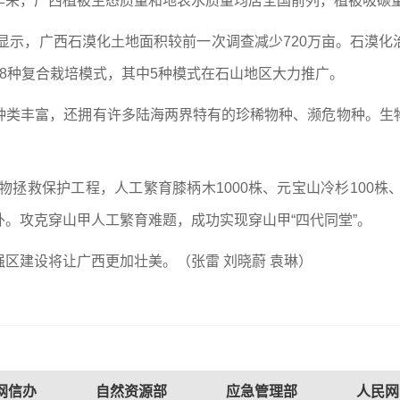
年来，广西植被生态质量和地表水质量均居全国前列，植被吸碳
果显示，广西石漠化土地面积较前一次调查减少720万亩。石漠
8种复合栽培模式，其中5种模式在石山地区大力推广。
种类丰富，还拥有许多陆海两界特有的珍稀物种、濒危物种。生
植物拯救保护工程，人工繁育膝柄木1000株、元宝山冷杉100
。攻克穿山甲人工繁育难题，成功实现穿山甲“四代同堂”。
区建设将让广西更加壮美。（张雷 刘晓蔚 袁琳）
网信办
自然资源部
应急管理部
人民网