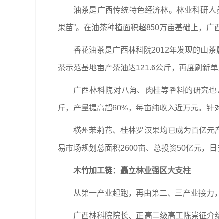
油茶是广西传统特色经济林。林业科研人
果苗”。在油茶种植面积超850万亩基础上，
香花油茶是广西林科院2012年发现的山
茶示范基地亩产茶油达121.6公斤，再度刷新
广西林科院对八角、肉桂等香料的研究也从
斤，产量提高超60%，每亩纯收入近万元。针对
横州茉莉花、桂林罗汉果均已成为百亿元
易市场规划总面积2600亩、总投资50亿元，
木竹加工链：矗立林业强区大支柱
从第一产业起跑，再由第二、三产业接力，
广西林科院院长、正高二级高工陈崇征介