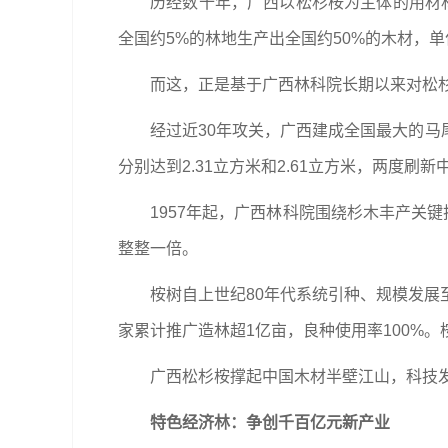
历经数十年，广西以松杉桉为主体的用材
全国约5%的林地生产出全国约50%的木材，
而这，正是基于广西林科院长期以来对松
经过近30年攻关，广西建成全国最大的
分别达到2.31立方米和2.61立方米，两度
1957年起，广西林科院围绕杉木丰产关
整整一倍。
桉树自上世纪80年代系统引种、规模发展
家累计推广造林超1亿亩，良种使用率100%。
广西松杉桉撑起中国木材半壁江山，科技
特色经济林：争创千百亿元新产业