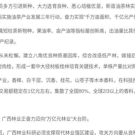
员多方引进新种、大力选育良种、悉心培植优苗，新造油茶林实
广西实施油茶产业发展三年行动，奋力实现“千万亩面积、千亿元产
茶属短柱茶新物种，果油率、亩产油等指标屡创新高，出油量比
单产纪录。
未松懈。建立八角优良种质基因库，综合改造低产林，嫁接后八角
肉桂，形成一套中大径材板桂林培育关键技术，单株产量比对照林分
产业，香樟、白千层、沉香、桂花、山苍子等木本香料，在科技
日交易额稳定在1亿元左右，集散了全国80%、全球2/3以上的
广西林业正奋力迈向“万亿元林业”大台阶。
绍，广西林业科研必须支撑现代林业强区建设，攻关方向要从良