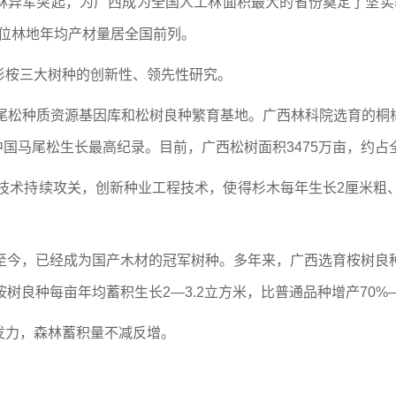
林异军突起，为广西成为全国人工林面积最大的省份奠定了坚实
单位林地年均产材量居全国前列。
杉桉三大树种的创新性、领先性研究。
马尾松种质资源基因库和松树良种繁育基地。广西林科院选育的桐
刷新中国马尾松生长最高纪录。目前，广西松树面积3475万亩，约占
键技术持续攻关，创新种业工程技术，使得杉木每年生长2厘米粗
至今，已经成为国产木材的冠军树种。多年来，广西选育桉树良
桉树良种每亩年均蓄积生长2—3.2立方米，比普通品种增产70%—
发力，森林蓄积量不减反增。