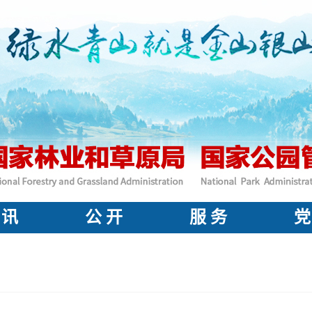
 讯
公 开
服 务
党