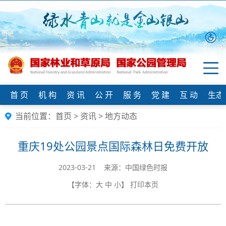
首 页
机 构
资 讯
公 开
服 务
党 建
互 动
生态
当前位置：
首页
>
资讯
>
地方动态
重庆19处公园景点国际森林日免费开放
2023-03-21 来源：中国绿色时报
【字体：
大
中
小
】
打印本页