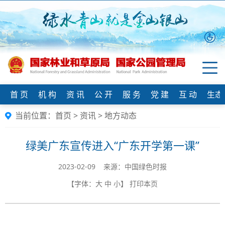
首 页
机 构
资 讯
公 开
服 务
党 建
互 动
生态
当前位置：
首页
>
资讯
>
地方动态
绿美广东宣传进入“广东开学第一课”
2023-02-09 来源：中国绿色时报
【字体：
大
中
小
】
打印本页