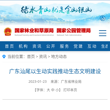
首 页
机 构
资 讯
公 开
服 务
党 建
互 动
生态
当前位置：
首页
>
资讯
>
地方动态
广东汕尾以生动实践推动生态文明建设
2023-01-23 来源：​广东省林业局
【字体：
大
中
小
】
打印本页