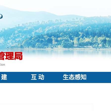
 建
互 动
生态感知