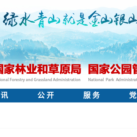
 讯
公 开
服 务
党