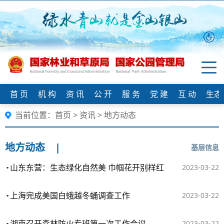
首 页
机 构
资 讯
公 开
服 务
党 建
互 动
生态
当前位置：
首页
>
资讯
>
地方动态
地方动态
|
基层信息
山东东营：生态绿化自然美 巾帼花开别样红
2023-03-22
上海完成美国白蛾越冬蛹调查工作
2023-03-22
湖南召开森林防火专班第一次工作会议
2023-03-22