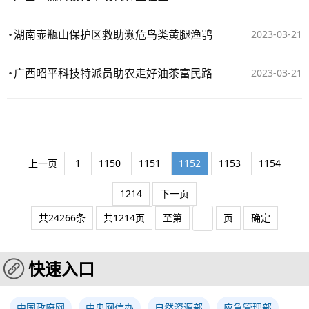
湖南壶瓶山保护区救助濒危鸟类黄腿渔鸮
2023-03-21
广西昭平科技特派员助农走好油茶富民路
2023-03-21
上一页
1
1150
1151
1152
1153
1154
1214
下一页
共24266条
共1214页
至第
页
确定
快速入口
中国政府网
中央网信办
自然资源部
应急管理部