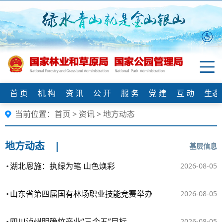
首 页
机 构
资 讯
公 开
服 务
党 建
互 动
生态
当前位置：
首页
>
资讯
>
地方动态
地方动态
|
基层信息
湖北恩施：执绿为笔 山色焕彩
2026-08-05
山东省第四届国有林场职业技能竞赛举办
2026-08-05
四川泸州明确竹产业“三个五”目标
2026-08-05