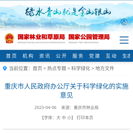
首 页
机 构
资 讯
公 开
服 务
党 建
互 动
生态
当前位置：
首页
>
热点专题
>
科学绿化
>
地方文件
重庆市人民政府办公厅关于科学绿化的实施
意见
2023-04-06 来源：重庆市林业局
【字体：
大
中
小
】
打印本页