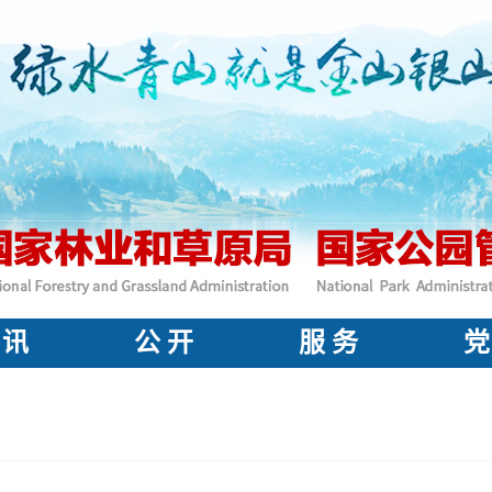
 讯
公 开
服 务
党