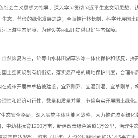
色社会主义思想为指导，深入学习贯彻习近平生态文明思想，
、生态、节俭的绿化发展之路；全面推行林长制，科学开展国土
黄河上游生态屏障，为建设美丽四川提供良好生态保障。
，自然恢复为主，统筹山水林田湖草沙冰一体化保护和修复，提
与国土空间规划有机衔接，落实最严格的耕地保护制度，合理布
内在规律开展林草植被建设，宜乔则乔、宜灌则灌、宜草则草，
合理性和经济可行性，数量和质量并重，节俭务实开展国土绿化
点”生态安全格局，深入实施主体功能区战略，大力推进城乡绿化
亩，中幼林抚育1200万亩，新建改造绿色通道1万公里，治理生态
植被盖度达86%，城市（县城）人均公园绿地面积达14.5平