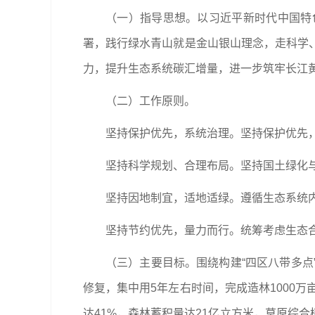
（一）指导思想。以习近平新时代中国特
署，践行绿水青山就是金山银山理念，走科学
力，提升生态系统碳汇增量，进一步筑牢长江
（二）工作原则。
坚持保护优先，系统治理。坚持保护优先
坚持科学规划、合理布局。坚持国土绿化
坚持因地制宜，适地适绿。遵循生态系统
坚持节约优先，量力而行。统筹考虑生态
（三）主要目标。围绕构建“四区八带多
修复，集中用5年左右时间，完成造林1000万
达41%，森林蓄积量达21亿立方米，草原综合