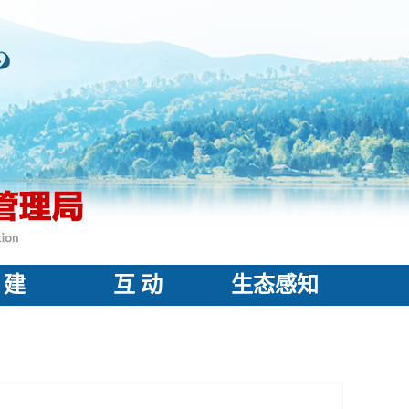
 建
互 动
生态感知