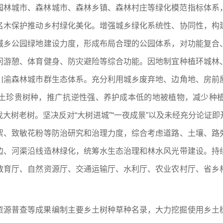
园林城市、森林城市、森林乡镇、森林村庄等绿化模范指标体系
名木保护推动乡村绿化美化。增强城乡绿化系统性、协同性，构
城乡公园绿地建设力度，形成布局合理的公园体系，对功能复合
闲游憩、体育健身、防灾避险等综合功能。因地制宜种植环城林
川渝森林城市群生态体系。充分利用城乡废弃地、边角地、房前
土珍贵树种，推广抗逆性强、养护成本低的地被植物，减少种
大树老树。坚决反对“大树进城”“一夜成景”以及未经充分论证
絮、致敏花粉等防治研究和治理力度，综合考虑道路、土壤、路
边、河渠沿线造林绿化，统筹水生态治理和林水风光带建设。持
教育厅、自然资源厅、交通运输厅、水利厅、农业农村厅、省乡
资源普查等成果编制主要乡土树种草种名录，大力挖掘使用乡土