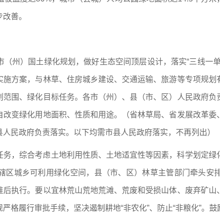
步改善。
市（州）国土绿化规划，做好生态空间顶层设计，落实“三线一单
实施方案，与林草、住房城乡建设、交通运输、旅游等专项规划
划范围、绿化目标任务。各市（州）、县（市、区）人民政府负
自改变绿化用地面积、性质和用途。（省林草局、省发展改革委
县人民政府负责落实。以下均需市县人民政府落实，不再列出）
任务，综合考虑土地利用性质、土地适宜性等因素，科学划定绿
辖区城乡可利用绿化空间，县（市、区）林草主管部门牵头安
准后执行。要以宜林荒山荒地荒滩、荒废和受损山体、废弃矿山
严格履行审批手续，坚决遏制耕地“非农化”、防止“非粮化”。