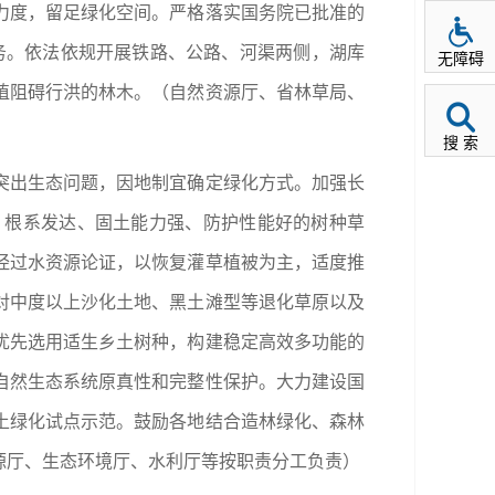
力度，留足绿化空间。严格落实国务院已批准的
任务。依法依规开展铁路、公路、河渠两侧，湖库
无障碍
植阻碍行洪的林木。（自然资源厅、省林草局、
搜 索
突出生态问题，因地制宜确定绿化方式。加强长
、根系发达、固土能力强、防护性能好的树种草
经过水资源论证，以恢复灌草植被为主，适度推
对中度以上沙化土地、黑土滩型等退化草原以及
优先选用适生乡土树种，构建稳定高效多功能的
自然生态系统原真性和完整性保护。大力建设国
土绿化试点示范。鼓励各地结合造林绿化、森林
源厅、生态环境厅、水利厅等按职责分工负责）