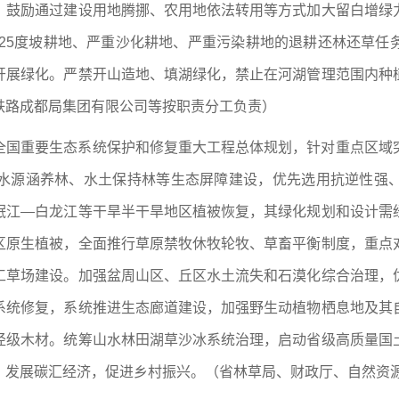
。鼓励通过建设用地腾挪、农用地依法转用等方式加大留白增绿
—25度坡耕地、严重沙化耕地、严重污染耕地的退耕还林还草
开展绿化。严禁开山造地、填湖绿化，禁止在河湖管理范围内种
铁路成都局集团有限公司等按职责分工负责）
全国重要生态系统保护和修复重大工程总体规划，针对重点区域
水源涵养林、水土保持林等生态屏障建设，优先选用抗逆性强
岷江—白龙江等干旱半干旱地区植被恢复，其绿化规划和设计需
区原生植被，全面推行草原禁牧休牧轮牧、草畜平衡制度，重点
工草场建设。加强盆周山区、丘区水土流失和石漠化综合治理，
系统修复，系统推进生态廊道建设，加强野生动植物栖息地及其
径级木材。统筹山水林田湖草沙冰系统治理，启动省级高质量国
，发展碳汇经济，促进乡村振兴。（省林草局、财政厅、自然资