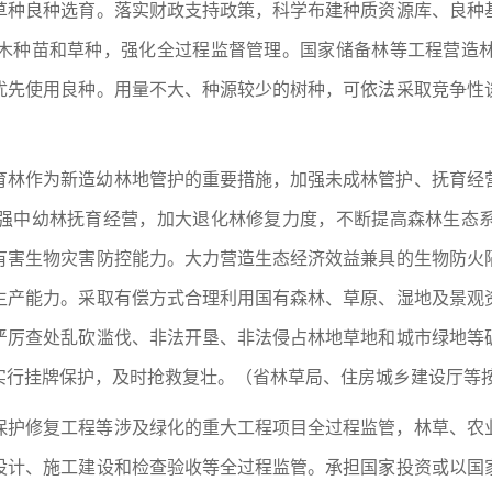
草种良种选育。落实财政支持政策，科学布建种质资源库、良种
木种苗和草种，强化全过程监督管理。国家储备林等工程营造
优先使用良种。用量不大、种源较少的树种，可依法采取竞争性
育林作为新造幼林地管护的重要措施，加强未成林管护、抚育经
强中幼林抚育经营，加大退化林修复力度，不断提高森林生态
有害生物灾害防控能力。大力营造生态经济效益兼具的生物防火
生产能力。采取有偿方式合理利用国有森林、草原、湿地及景观
严厉查处乱砍滥伐、非法开垦、非法侵占林地草地和城市绿地等
实行挂牌保护，及时抢救复壮。（省林草局、住房城乡建设厅等
保护修复工程等涉及绿化的重大工程项目全过程监管，林草、农
设计、施工建设和检查验收等全过程监管。承担国家投资或以国