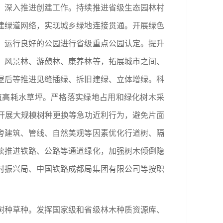
，深入推进创建工作。持续推进省级生态园林村
建绿道网络，实现城乡绿地连接贯通。开展绿色
、运行良好的公园进行省级重点公园认定。提升
、风景林、游憩林、康养林等，拓展城市之间、
屋后等推进见缝插绿、拆旧建绿、立体增绿。科
植高耗水草坪。严格落实绿地占用和绿化树木采
即开展大规模树种更换等急功近利行为，避免片面
旁建筑、管线、自然美观等因素优化行道树、隔
续推进铁路、公路等通道绿化，加强树木倾倒隐
村振兴局、中国铁路成都局集团有限公司等按职
树种草种。发挥国家级和省级林木种质资源库、