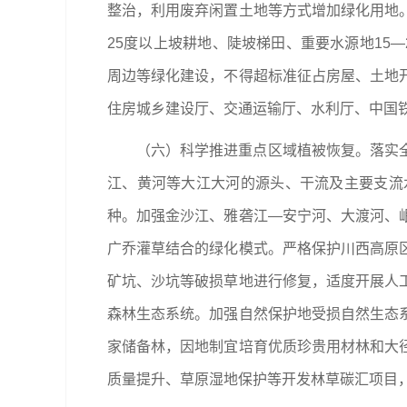
整治，利用废弃闲置土地等方式增加绿化用地
25度以上坡耕地、陡坡梯田、重要水源地15
周边等绿化建设，不得超标准征占房屋、土地
住房城乡建设厅、交通运输厅、水利厅、中国
（六）科学推进重点区域植被恢复。落实
江、黄河等大江大河的源头、干流及主要支流
种。加强金沙江、雅砻江—安宁河、大渡河、
广乔灌草结合的绿化模式。严格保护川西高原
矿坑、沙坑等破损草地进行修复，适度开展人
森林生态系统。加强自然保护地受损自然生态
家储备林，因地制宜培育优质珍贵用材林和大
质量提升、草原湿地保护等开发林草碳汇项目