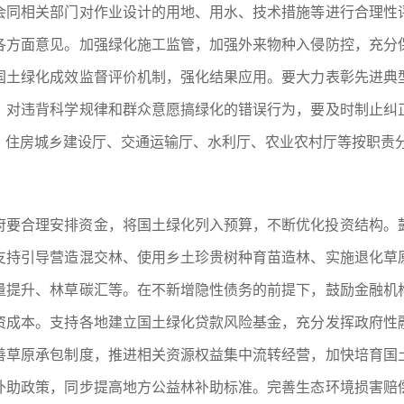
会同相关部门对作业设计的用地、用水、技术措施等进行合理性
各方面意见。加强绿化施工监管，加强外来物种入侵防控，充分
国土绿化成效监督评价机制，强化结果应用。要大力表彰先进典
。对违背科学规律和群众意愿搞绿化的错误行为，要及时制止纠
、住房城乡建设厅、交通运输厅、水利厅、农业农村厅等按职责
府要合理安排资金，将国土绿化列入预算，不断优化投资结构。
支持引导营造混交林、使用乡土珍贵树种育苗造林、实施退化草
量提升、林草碳汇等。在不新增隐性债务的前提下，鼓励金融机
资成本。支持各地建立国土绿化贷款风险基金，充分发挥政府性
善草原承包制度，推进相关资源权益集中流转经营，加快培育国
补助政策，同步提高地方公益林补助标准。完善生态环境损害赔