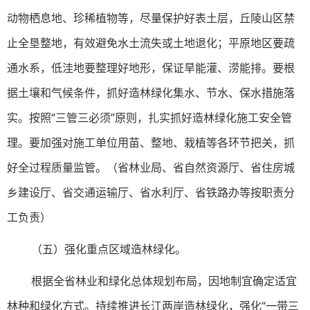
动物栖息地、珍稀植物等，尽量保护好表土层，丘陵山区禁
止全垦整地，有效避免水土流失或土地退化；平原地区要疏
通水系，低洼地要整理好地形，保证旱能灌、涝能排。要根
据土壤和气候条件，抓好造林绿化集水、节水、保水措施落
实。按照“三管三必须”原则，扎实抓好造林绿化施工安全管
理。要加强对施工单位用苗、整地、栽植等各环节把关，抓
好全过程质量监管。（省林业局、省自然资源厅、省住房城
乡建设厅、省交通运输厅、省水利厅、省铁路办等按职责分
工负责）
（五）强化重点区域造林绿化。
根据全省林业和绿化总体规划布局，因地制宜确定适宜
林种和绿化方式。持续推进长江两岸造林绿化，强化“一带三