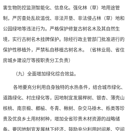
害生物防控监测智能化、信息化。强化林（草）地用途管
制，严厉查处乱砍滥伐、非法开垦、非法侵占林（草）地和
公园绿地等违法行为。严格保护修复古树名木及其自然生
境，实行古树名木挂牌保护。除经行政主管部门批准进行的
保护性移植外，严禁私自移植古树名木。（省林业局、省住
房城乡建设厅等按职责分工负责）
（九）全面增加绿化综合效益。
各地要充分利用自身独特的水热条件，结合城市绿化、
道路绿化、村庄绿化等，因地制宜发展榉树、银杏、薄壳山
核桃、南京椴、榔榆、冬青、楸树、杂交马褂木、栎类等珍
贵及优良乡土用材树种，增加全省珍贵木材资源的战略储
备。要因地制宜发展林下经济，鼓励充分利用时间差、空间