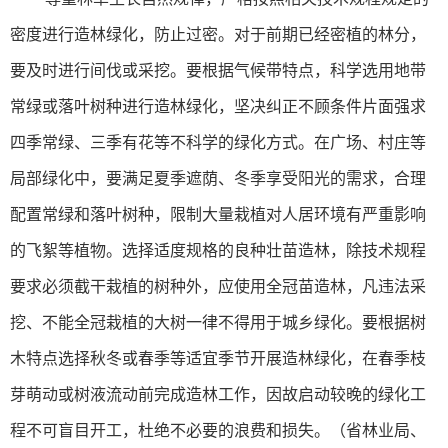
密度进行造林绿化，防止过密。对于前期已经密植的林分，
要及时进行间伐或采挖。要根据气候带特点，科学选用地带
常绿或落叶树种进行造林绿化，坚决纠正不顾条件片面强求
四季常绿、三季有花等不科学的绿化方式。在广场、村庄等
局部绿化中，要满足夏季遮荫、冬季享受阳光的需求，合理
配置常绿和落叶树种，限制大量栽植对人居环境有严重影响
的飞絮等植物。选择适度规格的良种壮苗造林，除技术规程
要求必须截干栽植的树种外，应使用全冠苗造林，凡违法采
挖、不能全冠栽植的大树一律不得用于城乡绿化。要根据树
木特点选择秋冬或春季等适宜季节开展造林绿化，在春季枝
芽萌动或树液流动前完成造林工作，因故启动较晚的绿化工
程不可盲目开工，杜绝不必要的浪费和损失。（省林业局、