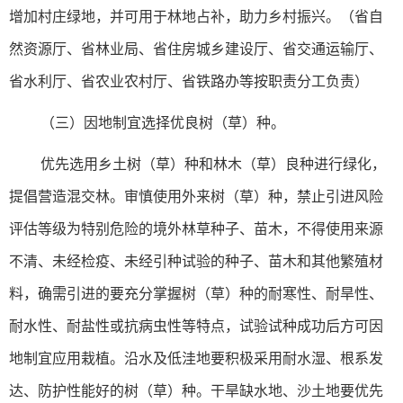
增加村庄绿地，并可用于林地占补，助力乡村振兴。（省自
然资源厅、省林业局、省住房城乡建设厅、省交通运输厅、
省水利厅、省农业农村厅、省铁路办等按职责分工负责）
（三）因地制宜选择优良树（草）种。
优先选用乡土树（草）种和林木（草）良种进行绿化，
提倡营造混交林。审慎使用外来树（草）种，禁止引进风险
评估等级为特别危险的境外林草种子、苗木，不得使用来源
不清、未经检疫、未经引种试验的种子、苗木和其他繁殖材
料，确需引进的要充分掌握树（草）种的耐寒性、耐旱性、
耐水性、耐盐性或抗病虫性等特点，试验试种成功后方可因
地制宜应用栽植。沿水及低洼地要积极采用耐水湿、根系发
达、防护性能好的树（草）种。干旱缺水地、沙土地要优先