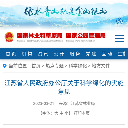
首 页
机 构
资 讯
公 开
服 务
党 建
互 动
生态
当前位置：
首页
>
热点专题
>
科学绿化
>
地方文件
江苏省人民政府办公厅关于科学绿化的实施
意见
2023-03-21 来源：江苏省林业局
【字体：
大
中
小
】
打印本页