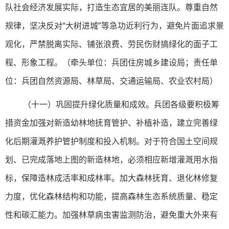
队社会经济发展实际，打造生态宜居的美丽连队。尊重自然
规律，坚决反对“大树进城”等急功近利行为，避免片面追求景
观化，严禁脱离实际、铺张浪费、劳民伤财搞绿化的面子工
程、形象工程。（牵头单位：兵团住房城乡建设局；责任单
位：兵团自然资源局、林草局、交通运输局、农业农村局）
（十一）巩固提升绿化质量和成效。兵团各级要积极筹
措资金加强对新造幼林地抚育管护、补植补造，建立完善绿
化后期灌溉养护管护制度和投入机制。对于符合国土空间规
划、已完成落地上图的新造林地，必须相应新增灌溉用水指
标，保障造林成活率和成林率。加大森林抚育、退化林修复
力度，优化森林结构和功能，提高森林生态系统质量、稳定
性和碳汇能力。加强林草病虫害监测防治，避免重大外来有