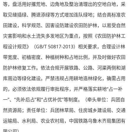
等，盘活用好撂荒地、边角地及整治清理出的空地白地，采
取见缝插绿、腾退添绿等方式增加连队绿地；结合高标准农
田建设，科学规范、因害设防建设农田防护林，以易受自然
灾害影响和水土流失多发地区为重点，按照《农田防护林工
程设计规范》（GB/T 50817-2013）相关要求，合理设计林
带宽度、初植密度、种植树种和占地比例，并及时做好农田
防护林修复工作。依法合规开展铁路、公路、河渠两侧和湖
库周边等绿化建设。严禁违规占用耕地造林绿化，确需占用
的，必须依法依规履行审批程序，并严格落实耕地“占一补
一”、“先补后占”和“占优补优”等制度。（牵头单位：兵团自
然资源局；责任单位：兵团林草局、住房城乡建设局、交通
运输局、水利局、农业农村局，中国铁路乌鲁木齐局集团有
限公司）