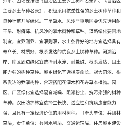
师市、团场要按照《自治区主要乡土树种名录》、《自治区
主要乡土草种名录》，积极采用抗逆性强的乡土树种草种和
良种壮苗开展绿化。干旱缺水、风沙严重地区要优先选用耐
干旱、耐瘠薄、抗风沙的灌木树种和草种。道路绿化要因地
制宜，宜乔则乔、宜灌则灌，水土条件好的地方宜选择具有
寿命长、材质好、根系发达的优良乡土树种草种。河湖沿
岸、库区周边绿化宜选择耐水淹、耐盐碱、根系发达、固土
能力强的树种草种。城乡绿化宜选择寿命长、冠大荫浓、根
系发达的乔灌树种，合理搭配花灌木和花卉草本植物。园
区、厂区绿化宜选择隔音减噪、阻滞粉尘、抗污染强的树种
草种。农田防护林宜选择生长快、适应性和抗病虫害能力
强，且具有一定经济价值的用材树种。（牵头单位：兵团林
草局；责任单位：兵团水利局、交通运输局、住房城乡建设