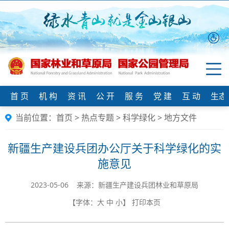
首 页
机 构
资 讯
公 开
服 务
党 建
互 动
生态
当前位置：
首页
>
热点专题
>
科学绿化
>
地方文件
新疆生产建设兵团办公厅关于科学绿化的实
施意见
2023-05-06 来源：新疆生产建设兵团林业和草原局
【字体：
大
中
小
】
打印本页