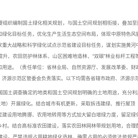
要组织编制国土绿化相关规划，与国土空间规划相衔接，叠加至同
和绿化目标任务，优化生产生活生态空间布局，体现中原特色风
家重大战略和科学绿化试点示范省建设目标任务，谋划实施黄河
提升、农田防护林体系、山区困难地造林、“双碳”林业标杆工程
和用途。（责任单位：省林业局、自然资源厅、发展改革委、财
、济源示范区管委会负责落实。以下均需各省辖市政府、济源示
国国土调查确定的地类和国土空间规划明确的土地用途，充分利用
类土地）开展绿化。结合城市有机更新，采取拆违建绿、推行屋顶
过建设用地腾挪、农用地转用等方式加大留白增绿力度，留足绿
乡村。结合高标准农田建设，落实农田林网林带规划用地，合理
建设。严禁违规占用耕地绿化造林，确需占用的必须依法依规严格