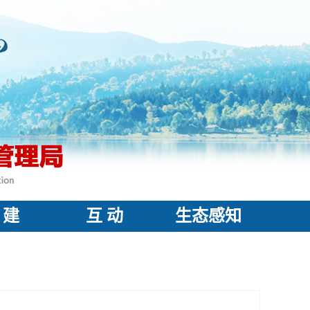
 建
互 动
生态感知