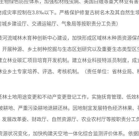
害生物绿色防控体系，加强松材线虫病、美国白蛾等重大林业有害
物成灾率控制在3.8‰以下。严格保护修复古树名木及其自然生
房城乡建设厅、交通运输厅、气象局等按职责分工负责）
黄河流域林木育种创新中心建设，加快形成区域林木种质资源保
。开展种源、乡土树种挖掘与生态区划研究以及重要生态类型区
建立林业碳汇项目培育开发机制。建立林业科技特派员制度，成
林业乡土专家培养、评选、考核机制。（责任单位：省林业局、
还林土地用途变更和不动产变更登记工作，实施抚育管理、低效林
度坡耕地、严重污染耕地退耕还林。因地制宜发展特色经济林果
、发展改革委、财政厅、自然资源厅、农业农村厅等按职责分工
资源状况变化，加快构建天空地一体化综合监测评价体系。依据国