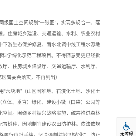
级国土空间规划“一张图”，实现多规合一。落
貌。住房城乡建设、交通运输、水利、农业农村
中下游生态保护修复、南水北调中线工程水源地
等科学绿化示范工程项目。不得随意变更已经批
政厅、住房城乡建设厅、交通运输厅、水利厅、
范区管委会落实，不再列出）
“六块地”（山区困难地、石漠化土地、沙化土
（立体、垂直）绿化、建设小微（口袋）公园等
化空间。围绕乡村振兴战略实施，统筹推进森林
配置树种，因地制宜建设农田防护林。依法依规
无障碍
履行审批手续。坚决遏制耕地“非农化”、防止