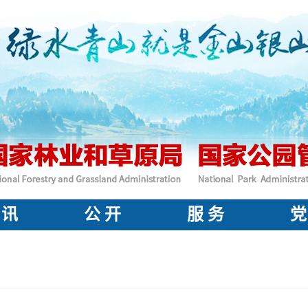
 讯
公 开
服 务
党