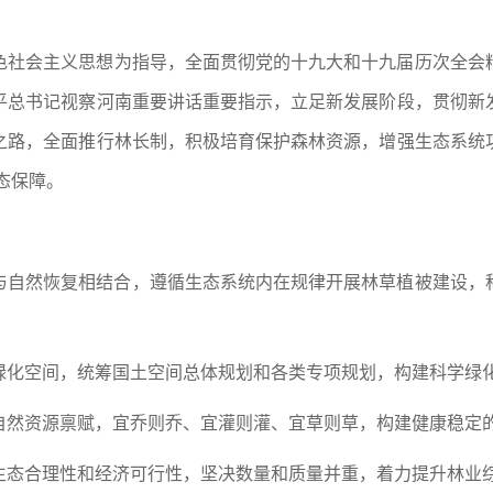
色社会主义思想为指导，全面贯彻党的十九大和十九届历次全会
平总书记视察河南重要讲话重要指示，立足新发展阶段，贯彻新
之路，全面推行林长制，积极培育保护森林资源，增强生态系统
生态保障。
与自然恢复相结合，遵循生态系统内在规律开展林草植被建设，
绿化空间，统筹国土空间总体规划和各类专项规划，构建科学绿
自然资源禀赋，宜乔则乔、宜灌则灌、宜草则草，构建健康稳定
生态合理性和经济可行性，坚决数量和质量并重，着力提升林业