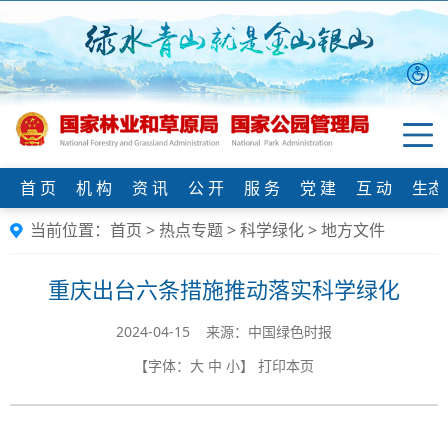
首 页
机 构
资 讯
公 开
服 务
党 建
互 动
生态
当前位置：
首页
>
热点专题
>
科学绿化
>
地方文件
重庆出台六条措施推动落实科学绿化
2024-04-15 来源：中国绿色时报
【字体：
大
中
小
】
打印本页