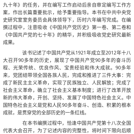
九十年》的任务，并在编写工作启动后亲自审定编写工作方
案，作出长篇重要批示，给予重要指导。本书在中共中央党
史研究室室务委员会具体领导下，历时六年编写完成。在编
撰过程中，注意吸收《中国共产党历史》第一卷、第二卷和
《中国共产党的七十年》的精华，并积极吸收党史研究最新
成果。
该书记述了中国共产党从1921年成立至2012年十八
大召开90多年的历史，展现了中国共产党90多年的奋斗历
程、光荣传统、优良作风、宝贵经验和伟大成就。90多年
来，党团结带领全国各族人民，完成和推进了三件大事：完
成了新民主主义革命，实现了民族独立、人民解放；完成了
社会主义革命，确立了社会主义基本制度；进行了改革开放
新的伟大革命，开创、坚持、发展了中国特色社会主义。中
国特色社会主义是党和人民90多年奋斗、创造、积累的根本
成就，是贯穿党的全部历史的一条红线。
在本书编撰过程中，恰逢中国共产党第十八次全国
代表大会召开，为了记述内容的完整性，将时间下限向后顺