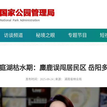
访谈频道
秘境之眼
专题节目
短
庭湖枯水期：麋鹿误闯居民区 岳阳
发布时间：2025-09-24 | 来源： 湖南省林业局