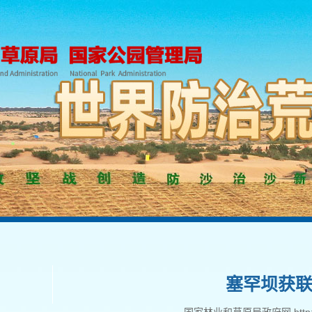
塞罕坝获联