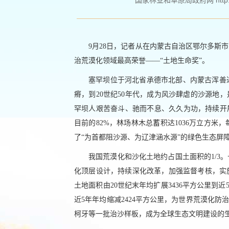
国家林业和草原局政府网 http://ww
9月28日，记者从在内蒙古自治区鄂尔多斯
治荒漠化领域最高荣誉——“土地生命奖”。
塞罕坝位于河北省承德市北部、内蒙古浑善
瘠，到20世纪50年代，成为风沙肆虐的沙源地
罕坝人艰苦奋斗、驰而不息、久久为功，持续开
目前的82%，林场林木总蓄积达1036万立方米，
了“为首都阻沙源、为辽津涵水源”的绿色生态屏
我国荒漠化和沙化土地约占国土面积的1/3
化顶层设计，持续深化改革，加强监督考核，实
土地面积由20世纪末年均扩展3436平方公里到近
近5年年均缩减2424平方公里，为世界荒漠化
柯牙等一批治沙样板，成为全球生态文明建设的