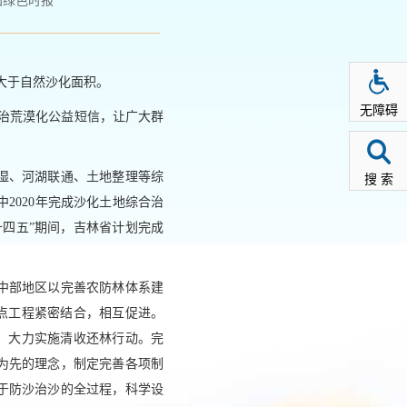
国绿色时报
大于自然沙化面积。
无障碍
防治荒漠化公益短信，让广大群
湿、河湖联通、土地整理等综
搜 索
中2020年完成沙化土地综合治
“十四五”期间，吉林省计划完成
中部地区以完善农防林体系建
点工程紧密结合，相互促进。
，大力实施清收还林行动。完
为先的理念，制定完善各项制
于防沙治沙的全过程，科学设