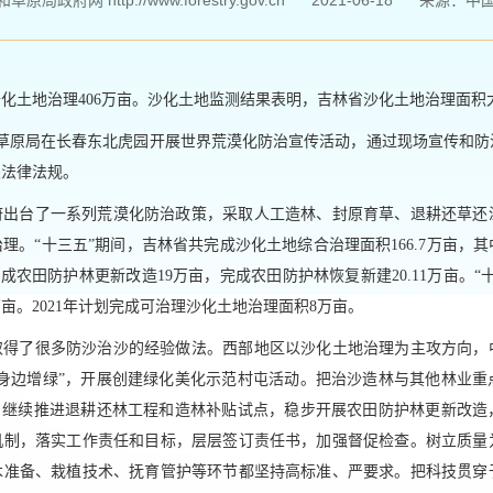
局政府网 http://www.forestry.gov.cn
2021-06-18
来源：
​中
化土地治理406万亩。沙化土地监测结果表明，吉林省沙化土地治理面积
和草原局在长春东北虎园开展世界荒漠化防治宣传活动，通过现场宣传和
关法律法规。
府出台了一系列荒漠化防治政策，采取人工造林、封原育草、退耕还草还
。“十三五”期间，吉林省共完成沙化土地综合治理面积166.7万亩，其
完成农田防护林更新改造19万亩，完成农田防护林恢复新建20.11万亩。
亩。2021年计划完成可治理沙化土地治理面积8万亩。
取得了很多防沙治沙的经验做法。西部地区以沙化土地治理为主攻方向，
“身边增绿”，开展创建绿化美化示范村屯活动。把治沙造林与其他林业重
用，继续推进退耕还林工程和造林补贴试点，稳步开展农田防护林更新改造
机制，落实工作责任和目标，层层签订责任书，加强督促检查。树立质量
木准备、栽植技术、抚育管护等环节都坚持高标准、严要求。把科技贯穿