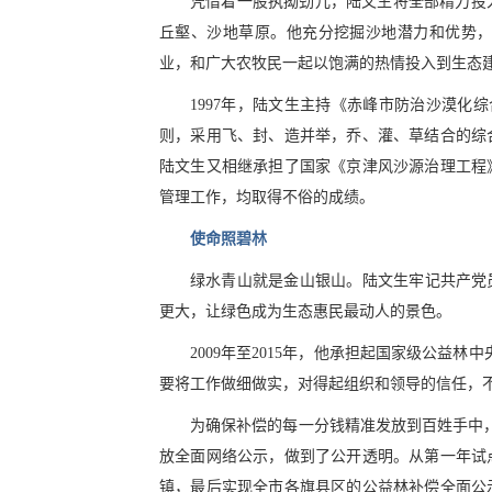
凭借着一股执拗劲儿，陆文生将全部精力投
丘壑、沙地草原。他充分挖掘沙地潜力和优势
业，和广大农牧民一起以饱满的热情投入到生态
1997年，陆文生主持《赤峰市防治沙漠化
则，采用飞、封、造并举，乔、灌、草结合的综
陆文生又相继承担了国家《京津风沙源治理工程
管理工作，均取得不俗的成绩。
使命照碧林
绿水青山就是金山银山。陆文生牢记共产党
更大，让绿色成为生态惠民最动人的景色。
2009年至2015年，他承担起国家级公益
要将工作做细做实，对得起组织和领导的信任，
为确保补偿的每一分钱精准发放到百姓手中，
放全面网络公示，做到了公开透明。从第一年试
镇，最后实现全市各旗县区的公益林补偿全面公