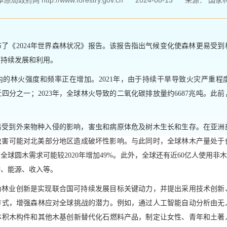
府网 http://www.forestry.gov.cn
2024-08-13
来源：
国家
了《2024年世界森林状况》报告。该报告指出气候变化使森林更易受
可持续发展和利用。
内的林火强度和频率正在增加。2021年，由于持续干旱导致火灾严重程
四分之一；2023年，全球林火导致的二氧化碳排放量约6687兆吨。此
易受到外来物种入侵的影响，害虫和病原体危及树木生长和生存。在亚洲
病虫害可能对北美部分地区造成破坏性影响。与此同时，全球林木产量处
年，全球圆木需求可能较2020年增加49%。此外，全球还有近60亿人使用非
物、能源、收入等。
为林业创新是实现联合国可持续发展目标关键动力，并提出采用技术创新
方式，增强森林应对全球挑战的潜力。例如，通过人工智能自动分析由无
体积木构件和其他木基创新替代化石燃料产品，制定让女性、青年和土著