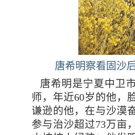
唐希明察看固沙后
唐希明是宁夏中卫
师，年近60岁的他，
谦逊的他，在与沙漠奋
参与治沙超过73万亩，