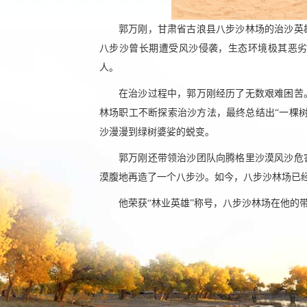
郭万刚，甘肃省古浪县八步沙林场的治沙英
八步沙曾长期遭受风沙侵袭，生态环境极其恶
人。
在治沙过程中，郭万刚经历了无数艰难困苦
林场职工不断探索治沙方法，最终总结出“一棵
沙漫漫到绿树婆娑的蜕变。
郭万刚还带领治沙团队向腾格里沙漠风沙危
漠腹地再造了一个八步沙。如今，八步沙林场已
他荣获“林业英雄”称号，八步沙林场在他的