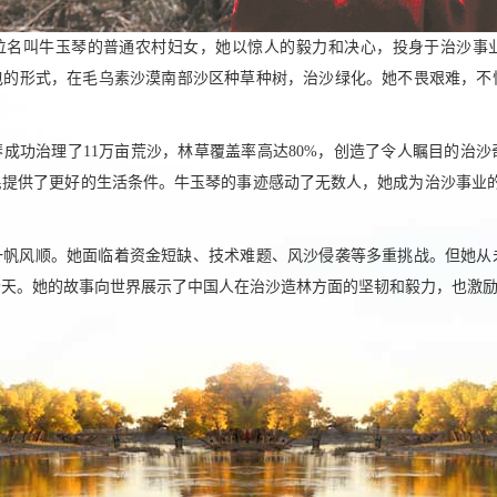
位名叫牛玉琴的普通农村妇女，她以惊人的毅力和决心，投身于治沙事
承包的形式，在毛乌素沙漠南部沙区种草种树，治沙绿化。她不畏艰难，
成功治理了11万亩荒沙，林草覆盖率高达80%，创造了令人瞩目的治
民提供了更好的生活条件。牛玉琴的事迹感动了无数人，她成为治沙事业的
一帆风顺。她面临着资金短缺、技术难题、风沙侵袭等多重挑战。但她从
今天。她的故事向世界展示了中国人在治沙造林方面的坚韧和毅力，也激