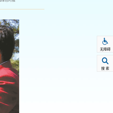
国绿色时报
无障碍
搜 索