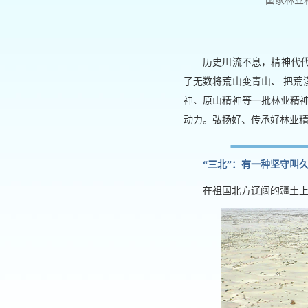
国家林业和草原
历史川流不息，精神代
了无数将荒山变青山、 把
神、原山精神等一批林业精
动力。弘扬好、传承好林业
“三北”：有一种坚守叫
在祖国北方辽阔的疆土上