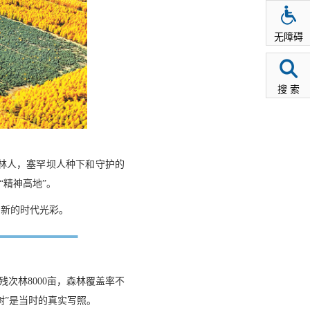
无障碍
搜 索
林人，塞罕坝人种下和守护的
“精神高地”。
出新的时代光彩。
残次林8000亩，森林覆盖率不
树”是当时的真实写照。