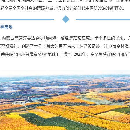
，伟大精神引领伟大事业。“三北”工程建设孕育形成了艰苦奋斗、无私奉
聚起全党全国全社会的磅礴力量，努力创造新时代中国防沙治沙新奇迹。
精神高地
、内蒙古高原浑善达克沙地南缘，曾经是茫茫荒原。半个多世纪以来，
塞罕坝精神，创造了世界上最大的百万亩人工林建设奇迹，让沙海变林海
罕坝荣获联合国环保最高奖项“地球卫士奖”；2021年，塞罕坝获评联合国