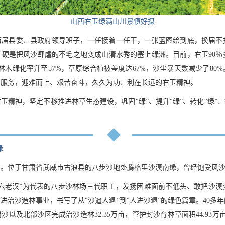
山西右玉绿满山川景慎好摄
历届县委、县政府领导班子，一任接着一任干，一张蓝图绘到底，换届不
，硬是把风沙肆虐的不毛之地变成山清水秀的塞上绿洲。目前，右玉90％
，林木绿化率升至57%，草原综合植被盖度达67%，沙尘暴天数减少了80
民服务，迎难而上、艰苦奋斗，久久为功、利在长远的右玉精神。
玉精神，坚定不移推进林草生态建设，巩固“绿”、提升“绿”、转化“绿”、
绿
沙。位于甘肃省武威市古浪县的八步沙地处腾格里沙漠南缘，曾经饱受风
“六老汉”为代表的八步沙林场三代职工，发扬困难面前不低头、敢把沙漠
进治沙造林事业，书写了从“沙逼人退”到“人进沙退”的绿色篇章。40多
以及北部沙区完成治沙造林32.35万亩，管护封沙育林草面积44.93万