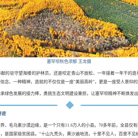
塞罕坝秋色浓郁 王龙摄
奉献的驻守望海楼的护林员，还是咬定青山不放松、一年接着一年干的造
信念、一种精神，造就的不仅仅是一座“美丽高岭”，更是一座受人景仰的
传承绿色发展的接力棒，勇挑生态文明建设重担，让塞罕坝精神不断焕发
奇迹
界、毛乌素沙漠边缘，是一个只有11.6万人的小县。70多年前，全县仅有
76%，是国家级贫困县。“十山九秃头，黄沙遍地流，十里不见人，百里不见