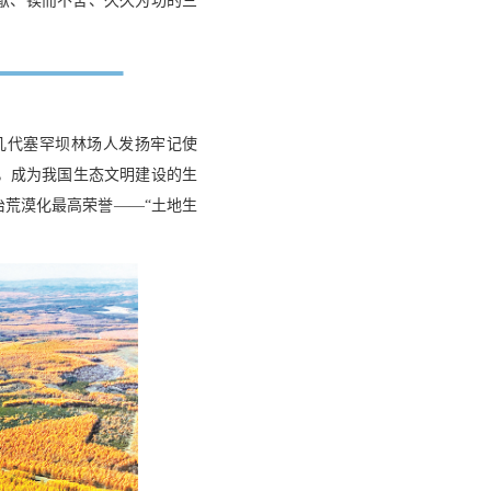
献、锲而不舍、久久为功的三
几代塞罕坝林场人发扬牢记使
，成为我国生态文明建设的生
防治荒漠化最高荣誉——“土地生