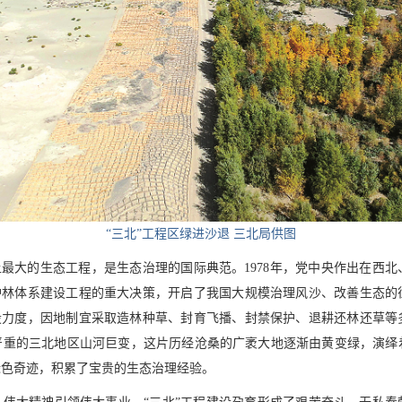
“三北”工程区绿进沙退 三北局供图
上最大的生态工程，是生态治理的国际典范。1978年，党中央作出在西
防护林体系建设工程的重大决策，开启了我国大规模治理风沙、改善生态的
建设力度，因地制宜采取造林种草、封育飞播、封禁保护、退耕还林还草等
严重的三北地区山河巨变，这片历经沧桑的广袤大地逐渐由黄变绿，演绎
绿色奇迹，积累了宝贵的生态治理经验。