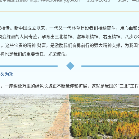
局政府网 http://www.forestry.gov.cn
2024-10-28
来源：
中
代相传。新中国成立以来，一代又一代林草建设者们接续奋斗，用心血和
荒漠变绿洲的人间奇迹，孕育出三北精神、塞罕坝精神、右玉精神、八步沙
神。这些宝贵的精神 财富，是激励我们奋勇前行的强大精神支撑，为我国
精神也是我们的重要责任、光荣使命。
久久为功
，一座绵延万里的绿色长城正不断延伸和扩展，这就是我国的“三北”工程