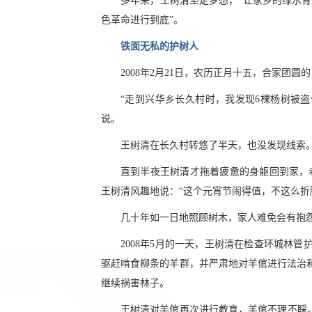
多年来，王树清坚定梦想，“让家乡的绿水青
色革命进行到底”。
铁面无私的护树人
2008年2月21日，农历正月十五，合家团
“走到兴华乡长久村时，我发现6棵杨树被盗
说。
王树清在长久村转悠了半天，也没发现线索
直到半夜王树清才拖着疲惫的身躯回到家，
王树清风趣地说：“这个元宵节闹得值，不这么折
几十年如一日地照顾树木，家人难免会有抱
2008年5月的一天，王树清在检查环城林
驱赶啃食柳条的羊群，并严肃地对羊倌进行法治
继续祸害林子。
王树清对羊倌再次进行教育，羊倌不理不睬