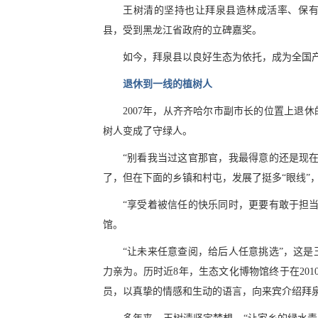
王树清的坚持也让拜泉县造林成活率、保有率
县，受到黑龙江省政府的立碑嘉奖。
如今，拜泉县以良好生态为依托，成为全国
退休到一线的植树人
2007年，从齐齐哈尔市副市长的位置上退
树人变成了守绿人。
“别看我当过这官那官，我最得意的还是现
了，但在下面的乡镇和村屯，发展了挺多“眼线”
“享受着被信任的快乐同时，更要有敢于担
馆。
“让未来任意查阅，给后人任意挑选”，这
力亲为。历时近8年，生态文化博物馆终于在20
员，以真挚的情感和生动的语言，向来宾介绍拜