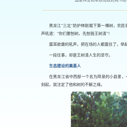
国家林业和草原局政府网 http://ww
黑龙江“三北”防护林刚栽下第一棵树，农
声吼道：“你们要刨树，先刨我王树清”！
震耳欲聋的吼声，把在场的人都震住了，举起
一段往事，却是王树清人生的坚守。
生态建设的奠基人
在黑龙江省中西部一个名为拜泉的小县里，
刻起，就注定了他和树的不解之缘。