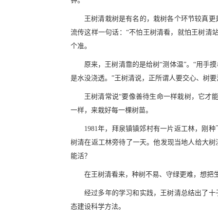
钟。”
王树清栽树是有名的，栽树各个环节较真更
流传这样一句话：“不怕王树清看，就怕王树清
个准。
原来，王树清靠的是给树“测体温”。“用手
是水没浇透。”王树清说，正所谓人要交心、树要
王树清常说“要像善待生命一样栽树，它才
一样，来栽好每一棵树苗。
1981年，拜泉镇镇郊村有一片返工林，刚
树清在返工林旁待了一天。他发现当地人给大树
能活？
在王树清看来，种树不易、守绿更难，想把
经过多年的学习和实践，王树清总结出了十
态建设科学方法。