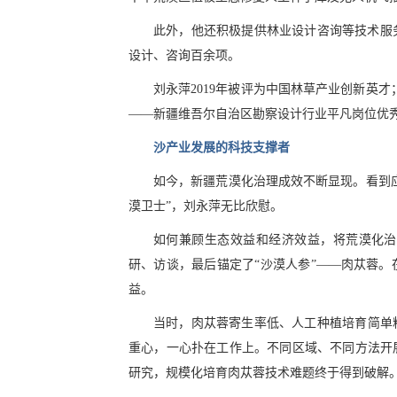
此外，他还积极提供林业设计咨询等技术服
设计、咨询百余项。
刘永萍2019年被评为中国林草产业创新英才
——新疆维吾尔自治区勘察设计行业平凡岗位优
沙产业发展的科技支撑者
如今，新疆荒漠化治理成效不断显现。看到
漠卫士”，刘永萍无比欣慰。
如何兼顾生态效益和经济效益，将荒漠化治
研、访谈，最后锚定了“沙漠人参”——肉苁蓉
益。
当时，肉苁蓉寄生率低、人工种植培育简单粗
重心，一心扑在工作上。不同区域、不同方法开展
研究，规模化培育肉苁蓉技术难题终于得到破解