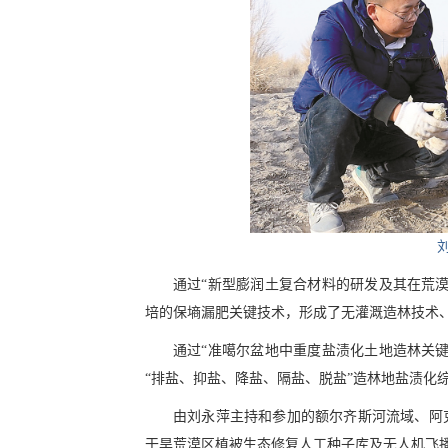
通过“新型膨润土复合材料的研发及其在荒
培的保墒漏肥关键技术，形成了无灌溉造林技术
通过“准噶尔盆地中重度盐渍化土地造林关
“排盐、抑盐、降盐、隔盐、脱盐”造林地盐渍化
由刘永萍主持和参加的额尔齐斯河流域、阿
干旱荒漠区植被生态修复人工种子库及无人机飞