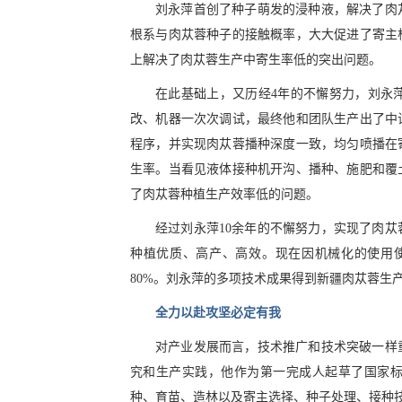
刘永萍首创了种子萌发的浸种液，解决了肉
根系与肉苁蓉种子的接触概率，大大促进了寄主
上解决了肉苁蓉生产中寄生率低的突出问题。
在此基础上，又历经4年的不懈努力，刘永
改、机器一次次调试，最终他和团队生产出了中
程序，并实现肉苁蓉播种深度一致，均匀喷播在
生率。当看见液体接种机开沟、播种、施肥和覆
了肉苁蓉种植生产效率低的问题。
经过刘永萍10余年的不懈努力，实现了肉
种植优质、高产、高效。现在因机械化的使用使种
80%。刘永萍的多项技术成果得到新疆肉苁蓉生
全力以赴攻坚必定有我
对产业发展而言，技术推广和技术突破一样
究和生产实践，他作为第一完成人起草了国家标准《
种、育苗、造林以及寄主选择、种子处理、接种