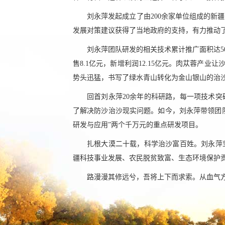
刘永萍发起成立了由200余家单位组成的新
发展对策建议获得了当地政府的支持，有力推动
刘永萍团队研发的相关技术累计推广面积达5
售8.1亿元，新增利润12.15亿元。肉苁蓉产
势头迅猛，书写了绿水青山转化为金山银山的治
回首刘永萍20余年的科研路，每一项技术
了解决防沙治沙现实问题。如今，刘永萍带领团队
研发与应用”两个千万元的重点研发项目。
扎根大漠二十载，科学治沙富百姓。刘永萍
疆科技事业发展、农民脱贫致富、生态环境保护
路漫漫其修远兮，吾将上下而求索。从血气