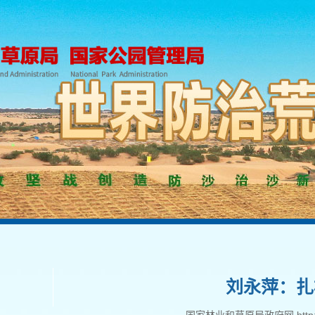
刘永萍：扎