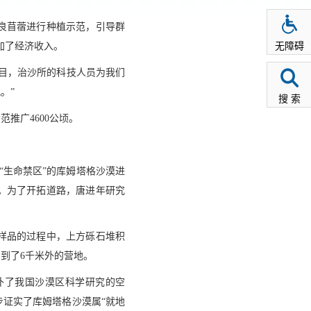
良苜蓿进行种植示范，引导群
无障碍
加了经济收入。
项目，治沙所的科技人员为我们
。”
搜 索
推广4600公顷。
“生命禁区”的库姆塔格沙漠进
。为了开拓道路，唐进年研究
样品的过程中，上方砾石堆积
到了6千米外的营地。
补了我国沙漠区科学研究的空
证实了库姆塔格沙漠属“就地