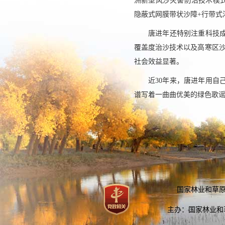
洲新型风沙灾害防治技术模
隐蔽式网膜带状沙障+行带式
唐进年还特别注重科技
覆盖度治沙技术以及高寒区沙
社会效益显著。
近30年来，唐进年用
谱写着一曲曲优美的绿色歌
国家林业和草原局：
主办：国家林业和