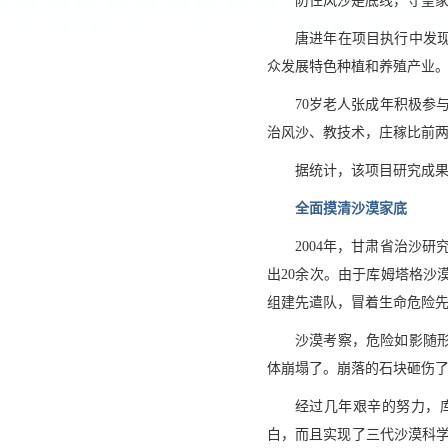
防住风沙是底线，守望
唐进年在项目执行中发
众发展特色种植和养殖产业。
70岁老人张成年积极参
治风沙、教技术，庄稼比前两
据统计，该项目研究成果
全面摸清沙漠家底
2004年，甘肃省治沙
出20余次。由于库姆塔格
组建先遣队，冒着生命危险
沙漠考察，危险如影随
体崩塌了。崩落的石块砸伤了
经过几年艰辛的努力，
白，而且实现了三代沙漠科