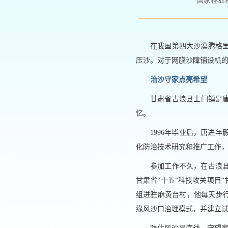
国家林业和草原
在我国第四大沙漠腾格
压沙。对于网膜沙障铺设机的
治沙守家点亮希望
甘肃省古浪县土门镇是
忆。
1996年毕业后，唐进
化防治技术研究和推广工作
参加工作不久，在古浪县
甘肃省“十五”科技攻关项目
组进驻麻黄台村，他每天步行
缘风沙口治理模式，并建立试