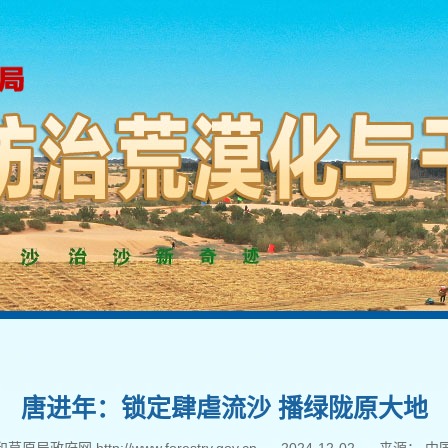
唐进年：锁定肆虐流沙 播绿陇原大地