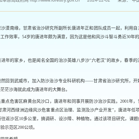
局政府网 http://www.forestry.gov.cn
2024-12-02
来源：
中
里沙漠南缘，甘肃省治沙研究所副所长唐进年正和团队成员一起，利用自
工作效率，54岁的唐进年颇为满意，因为这是他和风沙斗智斗勇近30年
唐进年的家乡，也是闻名全国的治沙英雄八步沙“六老汉”的故乡，春季的
年毅然回到武威市，加入防沙治沙专业科研机构——甘肃省治沙研究所，
，茫茫沙海就此成为唐进年的大舞台。
重点危害区麻黄台风沙口，唐进年和同事开展防沙治沙实践。2001年
“甘肃河西绿洲边缘风沙危害重点区治理、监测及沙产业开发”，唐进年任项目
往返沙区10多公里，搞调研、设沙障、种植物。通过该项目研究，课题
验示范区200公顷。