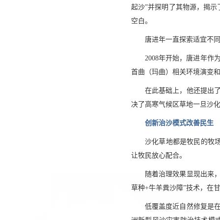
起沙”并探明了其物源，揭
空白。
唐进年一直探索适宜不
2008年开始，唐进年
首曲（玛曲）相关环境演变和
在此基础上，他还提出了
决了高寒气候区草地一旦沙
创新治沙模式改善民生
沙化草地都是牧民的牧
让牧民放心配合。
随着治理效果显现出来
草种+牛羊粪沙障”技术，在
低覆盖度近自然修复是在