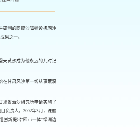
国绿色时报
主研制的网膜沙障铺设机固沙
的成果之一。
漫天黄沙成为他永远的儿时记
开始在甘肃风沙第一线从事荒漠
，甘肃省治沙研究所申请实施了
负责人。2002年3月，课题
组创新提出“四带一体”绿洲边