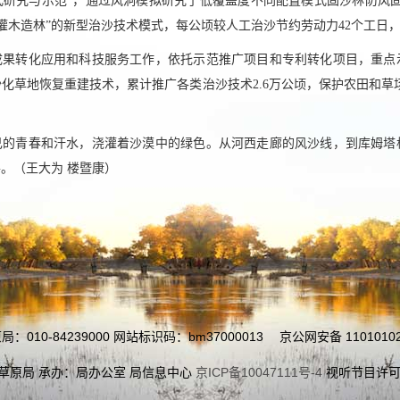
式研究与示范”，通过风洞模拟研究了低覆盖度不同配置模式固沙林防风固
灌木造林”的新型治沙技术模式，每公顷较人工治沙节约劳动力42个工日，
成果转化应用和科技服务工作，依托示范推广项目和专利转化项目，重点
化草地恢复重建技术，累计推广各类治沙技术2.6万公顷，保护农田和草场
自己的青春和汗水，浇灌着沙漠中的绿色。从河西走廊的风沙线，到库姆塔
谣。（
王大为 楼暨康
）
010-84239000 网站标识码：bm37000013
京公网安备 11010102
草原局 承办：局办公室 局信息中心
京ICP备10047111号-4
视听节目许可证