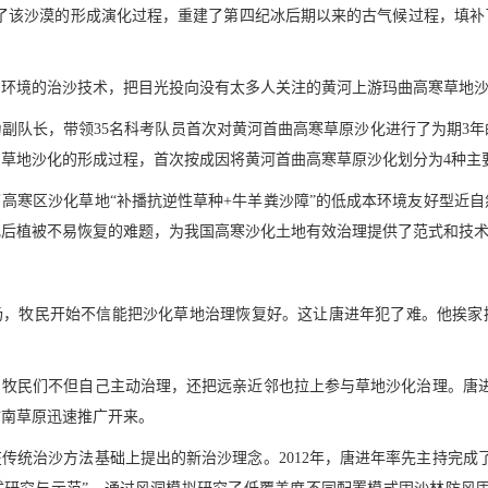
示了该沙漠的形成演化过程，重建了第四纪冰后期以来的古气候过程，填补
同环境的治沙技术，把目光投向没有太多人关注的黄河上游玛曲高寒草地
作为副队长，带领35名科考队员首次对黄河首曲高寒草原沙化进行了为期3
草地沙化的形成过程，首次按成因将黄河首曲高寒草原沙化划分为4种主
高寒区沙化草地“补播抗逆性草种+牛羊粪沙障”的低成本环境友好型近
化后植被不易恢复的难题，为我国高寒沙化土地有效治理提供了范式和技
场，牧民开始不信能把沙化草地治理恢复好。这让唐进年犯了难。他挨家
，牧民们不但自己主动治理，还把远亲近邻也拉上参与草地沙化治理。唐进
甘南草原迅速推广开来。
传统治沙方法基础上提出的新治沙理念。2012年，唐进年率先主持完成