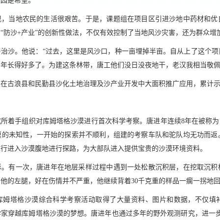
家园是希望。
现，当地农民的生活很艰苦。于是，课题组在项目区引进沙地中药材和优
“防沙+产业”的创新性做法，不仅有效控制了当地风沙灾害，还为群众增
与治沙。他说：“过去，这里是风沙口，种一亩埋掉半亩。自从上了这个
年长得好多了。为建这条林带，唐工他们没日没夜地干，老汉我相当敬佩
在古浪县和民勤县沙化土地治理及沙产业开发中大面积推广应用，累计示范
研究所着手组织对库姆塔格沙漠进行首次科学考察。唐进年连续8年在被称为
沙漠的未知性，一开始的探索并不顺利，组建的考察车队和驼队均无功而返
先行进入沙漠腹地进行探路，为大部队进入提供宝贵的沙漠环境资料。
形。有一次，唐进年在地层采样过程中遇到一处松散沉积层，在挖取沉积
他的左腿，好在伤情并不严重，他继续背着30千克重的样品一瘸一拐地回
库姆塔格沙漠综合科学考察活动取得了大量资料、图片和数据，不仅填
学家穿越库姆塔格沙漠的梦想。唐进年也通过多年的野外观测研究，进一步