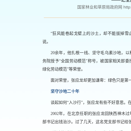
国家林业和草原局政府网 http://ww
“狂风能卷起戈壁上的沙土，却不能拔掉雪
说。
20余年，他扎根一线、坚守毛乌素沙地，
务院授予“全国劳动模范”称号，被国家相关部委授
绿化劳动模范”等荣誉。
面对荣誉，张应龙却更加谦卑：绿色只是第
坚守沙地二十年
谈起如何“入沙行”，张应龙有些不好意思。
2002年，在北京任职的张应龙回陕西神木
部书记出钱治沙。过了几天，这名党支部书记给张