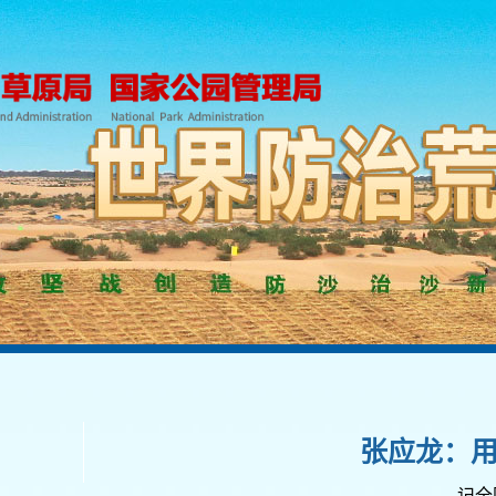
张应龙：
——记全