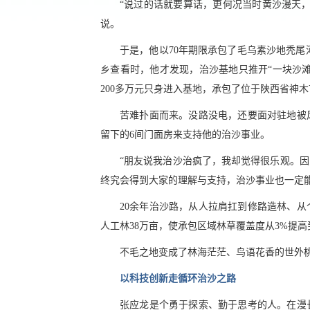
“说过的话就要算话，更何况当时黄沙漫天
说。
于是，他以70年期限承包了毛乌素沙地秃尾河
乡查看时，他才发现，治沙基地只推开“一块沙滩
200多万元只身进入基地，承包了位于陕西省神木
苦难扑面而来。没路没电，还要面对驻地被
留下的6间门面房来支持他的治沙事业。
“朋友说我治沙治疯了，我却觉得很乐观。
终究会得到大家的理解与支持，治沙事业也一定能
20余年治沙路，从人拉肩扛到修路造林、
人工林38万亩，使承包区域林草覆盖度从3%提高到
不毛之地变成了林海茫茫、鸟语花香的世外
以科技创新走循环治沙之路
张应龙是个勇于探索、勤于思考的人。在漫