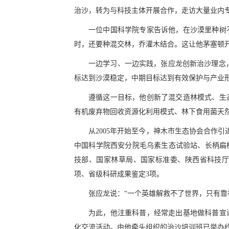
治沙，转为与科技主体开展合作，走访大量业内
一位中国科学院专家告诉他，在沙漠里种树
时，还要种混交林，乔灌木结合。这让他茅塞顿
一边学习、一边实践，张应龙创新治沙理念，
标达到沙漠稳定，中期目标达到有效保护与产业形
遵循这一目标，他创新了混交造林模式、生
有机废弃物回收资源化利用模式、林下食用菌天
从2005年开始至今，神木市生态协会合作
中国科学院西安分院毛乌素生态试验站、长柄扁
技部、国家林草局、国家标准委、陕西省科技厅等
项、省级科研成果鉴定3项。
张应龙说：“一个英雄解救不了世界，只有靠
为此，他注重科普，经常走出基地做科普宣
化交流活动。由他牵头组织的治沙培训班已举办约