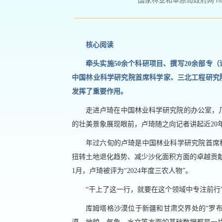
国家林业和草原局政府网 http://w
核心阅读
牵头实施50余个科研项目、撰写20余部专
中国林业科学研究院首席科学家、三北工程研究
发挥了重要作用。
走进卢琦在中国林业科学研究院的办公室，
的壮美景象展现眼前，卢琦随之向记者讲起近20
年过六旬的卢琦是中国林业科学研究院首席科
扭转土地退化趋势、减少沙化面积方面的卓越贡献
1月，卢琦被评为“2024年度三农人物”。
“干上了这一行，就要在这个领域中专注前行
库姆塔格沙漠位于新疆和甘肃交界处的“罗布