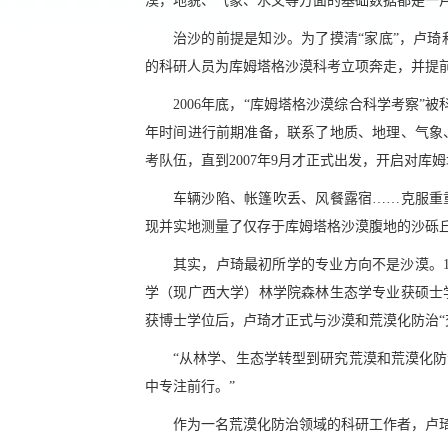
漠，地貌、气象、水文等方面的基础数据都是一片
治沙的前提是知沙。为了摸清“家底”，卢
的科研人员为库姆塔格沙漠科考立项奔走，并提
2006年底，“库姆塔格沙漠综合科学考察
年时间进行前期准备，联系了地质、地理、气象
考队伍，直到2007年9月才正式出发，开启对库
车辆沙陷、帐篷吹丢、风餐露宿……克服重
现并实地测量了仅存于库姆塔格沙漠腹地的沙砾丘
其实，卢琦最初所学的专业方向不是沙漠。1
学（现广西大学）林学院森林生态学专业获硕士学
获博士学位后，卢琦才正式与沙漠和荒漠化防治“
“从林学、生态学转型到研究荒漠和荒漠化防
中专注前行。”
作为一名荒漠化防治领域的科研工作者，卢琦