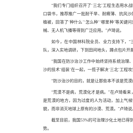
“我们专门组织召开了‘三北’工程生态用水
口袋书，推荐推广一批耐干旱、耐瘠薄、抗风沙
植被，回答了‘种什么’‘怎么种’‘哪里种’等
械、无人机飞播等得到广泛应用。”卢琦说。
如今，在中国林科院全员、全力支持下，“三
队，深入实地调研，下到田间地头，蹲点包片开
“我国在防沙治沙工作中始终坚持系统治理、
沙的技术‘组装’在一起，一揽子解决‘三北’工程
“防沙治沙的目的，就是让那些本不该是荒漠
“荒漠不是病，荒漠化才是病。”在卢琦看
是荒漠的地方，因为过度的人为活动，加上气候
貌，而非消灭地球上原有的沙漠、荒漠。”卢琦说
截至目前，我国53%的可治理沙化土地已得到
势。