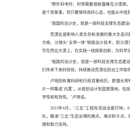
“野外科考时，时常需要搭帐篷睡在沙漠里
是个苦差事，但只要保持良好心态，也能从中找
“我国的治沙史，就是一部科技支撑生态建设
荒漠化是影响人类生存和发展的重大生态问
方格、沙坡头“五带一体”铁路治沙技术，到沙
写在西北大漠上，在实践一线探索创新，为科学治
“我国的治沙史，就是一部科技支撑生态建
们传承下来的经验，持续推动荒漠化防治工作取
卢琦因有着科研和行政双重经历，更擅长将科
片一样集成‘内置’。从规划设计到蓝图落地，包
学性和有效性。”卢琦说。
2023年6月，“三北”工程攻坚战全面打
队，瞄准“三北”生态治理的难点、堵点和卡点
撑和智力支持。