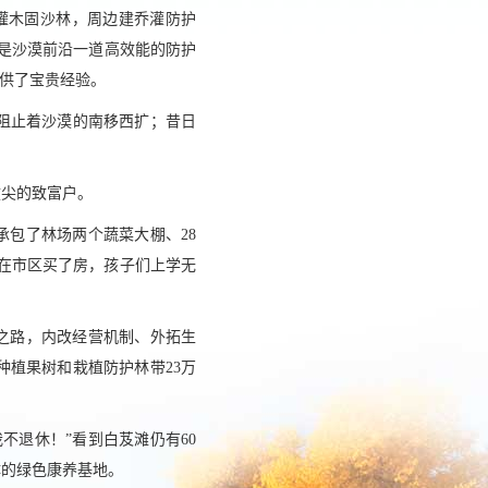
灌木固沙林，周边建乔灌防护
是沙漠前沿一道高效能的防护
提供了宝贵经验。
，阻止着沙漠的南移西扩；昔日
拔尖的致富户。
承包了林场两个蔬菜大棚、28
云在市区买了房，孩子们上学无
之路，内改经营机制、外拓生
种植果树和栽植防护林带23万
不退休！”看到白芨滩仍有60
体的绿色康养基地。