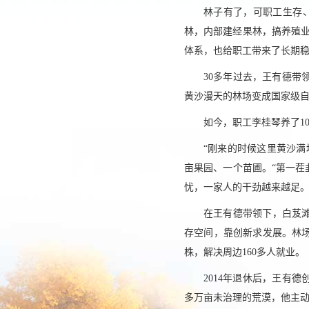
林子有了，可职工生存
林，内部建经果林，搞养殖
体系，也给职工带来了长期稳
30多年过去，王有德带
黄沙漫天的林场变成国家级
如今，职工李桂琴养了1
“刚来的时候这里黄沙满
亩果园、一个苗圃。“第一茬
忧，一家人的干劲越来越足
在王有德带领下，白芨
存空间，靠创新求发展。林场
株，解决周边160多人就业。
2014年退休后，王有
多万亩未治理的荒漠，他主