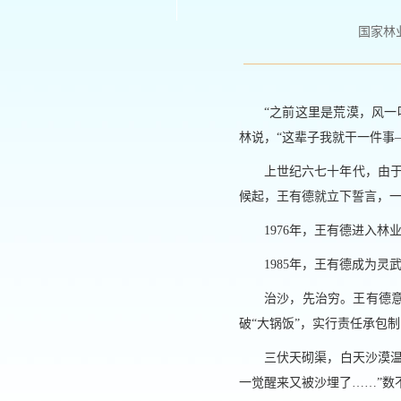
国家林业和
“之前这里是荒漠，风
林说，“这辈子我就干一件事
上世纪六七十年代，由于
候起，王有德就立下誓言，
1976年，王有德进入
1985年，王有德成为
治沙，先治穷。王有德
破“大锅饭”，实行责任承包制
三伏天砌渠，白天沙漠温
一觉醒来又被沙埋了……”数