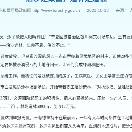
草原局政府网 http://www.forestry.gov.cn
2021-10-18
来源：
一吹，沙子能把人眼睛糊住！”宁夏回族自治区银川河东机场东边，王有德
——治沙造林，生命不息，治沙不止。”
过度放牧，毛乌素沙漠的风沙一点点吞噬着灵武地区的村庄，迫使20多
一定要把被沙漠侵吞的土地夺回来，让它们变成绿洲和肥田。
林业系统工作，最初住的是残破露顶的房子，生病就医、子女上学甚至连填
灵武市白芨滩防沙林场副场长，开始带着职工治沙造林，“对抗沙漠、战胜贫
意识到，必须调动起职工的积极性，把人心聚拢起来。压缩非生产人员，
……当年，林场造林5093亩，创收17万元。
度达到60摄氏度。王有德坚持干在最前面，一年有大半时间都住在工地
不清多少次通宵栽树，多少次扒出树苗从头再来，直到树木连成片，把沙