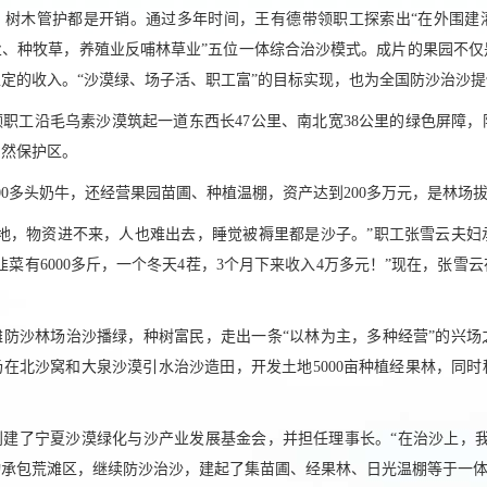
、树木管护都是开销。通过多年时间，王有德带领职工探索出“在外围建
业、种牧草，养殖业反哺林草业”五位一体综合治沙模式。成片的果园不仅
定的收入。“沙漠绿、场子活、职工富”的目标实现，也为全国防沙治沙
领职工沿毛乌素沙漠筑起一道东西长47公里、南北宽38公里的绿色屏障
自然保护区。
00多头奶牛，还经营果园苗圃、种植温棚，资产达到200多万元，是林场
地，物资进不来，人也难出去，睡觉被褥里都是沙子。”职工张雪云夫妇
韭菜有6000多斤，一个冬天4茬，3个月下来收入4万多元！”现在，张雪
。
滩防沙林场治沙播绿，种树富民，走出一条“以林为主，多种经营”的兴场
在北沙窝和大泉沙漠引水治沙造田，开发土地5000亩种植经果林，同时
德创建了宁夏沙漠绿化与沙产业发展基金会，并担任理事长。“在治沙上，我
动承包荒滩区，继续防沙治沙，建起了集苗圃、经果林、日光温棚等于一