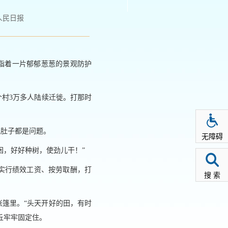
人民日报
指着一片郁郁葱葱的景观防护
个村3万多人陆续迁徙。打那时
饱肚子都是问题。
无障碍
困，好好种树，使劲儿干！”
实行绩效工资、按劳取酬，打
搜 索
帐篷里。“头天开好的田，有时
丘牢牢固定住。