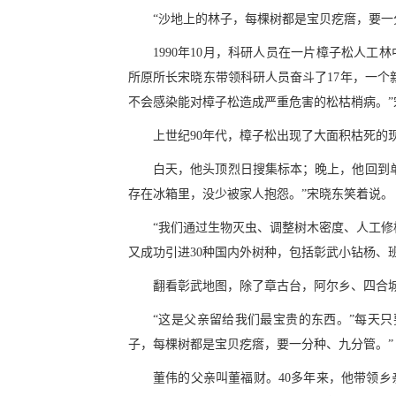
“沙地上的林子，每棵树都是宝贝疙瘩，要一
1990年10月，科研人员在一片樟子松人
所原所长宋晓东带领科研人员奋斗了17年，一个
不会感染能对樟子松造成严重危害的松枯梢病。”
上世纪90年代，樟子松出现了大面积枯死的
白天，他头顶烈日搜集标本；晚上，他回到
存在冰箱里，没少被家人抱怨。”宋晓东笑着说。
“我们通过生物灭虫、调整树木密度、人工修枝
又成功引进30种国内外树种，包括彰武小钻杨、
翻看彰武地图，除了章古台，阿尔乡、四合
“这是父亲留给我们最宝贵的东西。”每天
子，每棵树都是宝贝疙瘩，要一分种、九分管。”
董伟的父亲叫董福财。40多年来，他带领乡