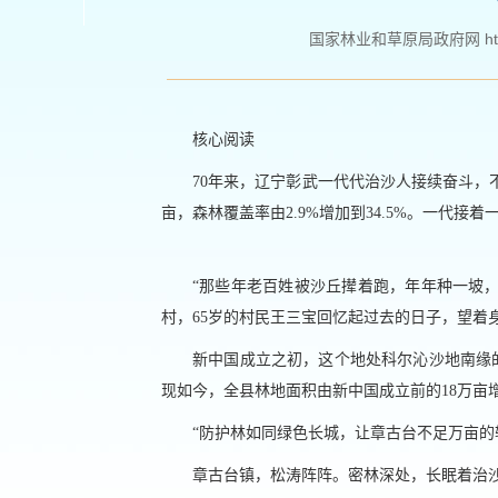
国家林业和草原局政府网 http://w
核心阅读
70年来，辽宁彰武一代代治沙人接续奋斗，
亩，森林覆盖率由2.9%增加到34.5%。一代
“那些年老百姓被沙丘撵着跑，年年种一坡
村，65岁的村民王三宝回忆起过去的日子，望着
新中国成立之初，这个地处科尔沁沙地南缘的县
现如今，全县林地面积由新中国成立前的18万亩增加
“防护林如同绿色长城，让章古台不足万亩的
章古台镇，松涛阵阵。密林深处，长眠着治