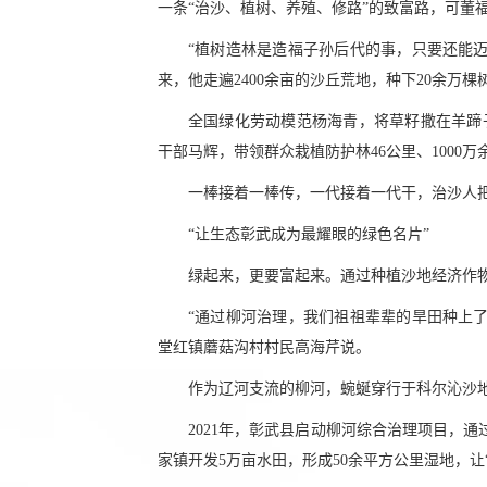
一条“治沙、植树、养殖、修路”的致富路，可董
“植树造林是造福子孙后代的事，只要还能迈
来，他走遍2400余亩的沙丘荒地，种下20余万棵
全国绿化劳动模范杨海青，将草籽撒在羊蹄
干部马辉，带领群众栽植防护林46公里、1000万
一棒接着一棒传，一代接着一代干，治沙人
“让生态彰武成为最耀眼的绿色名片”
绿起来，更要富起来。通过种植沙地经济作
“通过柳河治理，我们祖祖辈辈的旱田种上
堂红镇蘑菇沟村村民高海芹说。
作为辽河支流的柳河，蜿蜒穿行于科尔沁沙地
2021年，彰武县启动柳河综合治理项目，
家镇开发5万亩水田，形成50余平方公里湿地，让“