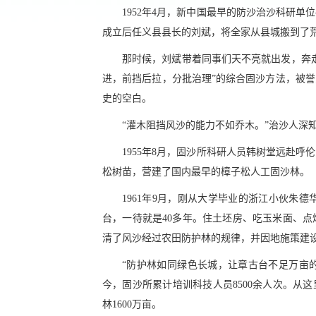
1952年4月，新中国最早的防沙治沙科研
成立后任义县县长的刘斌，将全家从县城搬到了
那时候，刘斌带着同事们天不亮就出发，奔走
进，前挡后拉，分批治理”的综合固沙方法，被
史的空白。
“灌木阻挡风沙的能力不如乔木。”治沙人深
1955年8月，固沙所科研人员韩树堂远赴呼
松树苗，营建了国内最早的樟子松人工固沙林。
1961年9月，刚从大学毕业的浙江小伙朱
台，一待就是40多年。住土坯房、吃玉米面、点
清了风沙经过农田防护林的规律，并因地施策建
“防护林如同绿色长城，让章古台不足万亩
今，固沙所累计培训科技人员8500余人次。从
林1600万亩。