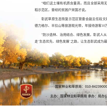
“咱们这土壤有机质含量高，而且全部采用无
稻示范区，曾经的贫困户宋国才说。
彰武草原生态恢复示范区管委会副主任段文
德力格尔、半拉山等旅游观光带，年接待游客10
“防沙造林、治用结合、绿色发展，彰武人
走‘生态优先、绿色发展’之路，让生态彰武成为最
国家林业和草原局：010-84239000
主办：国家林业和草原局 承办：局办