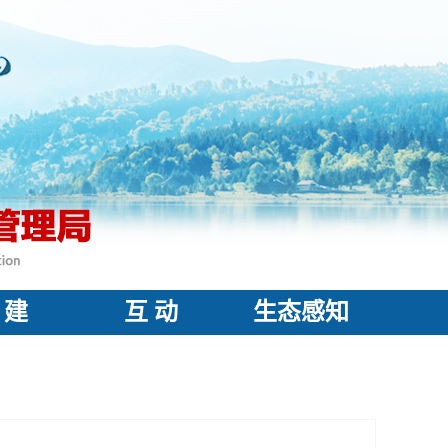
 建
互 动
生态感知