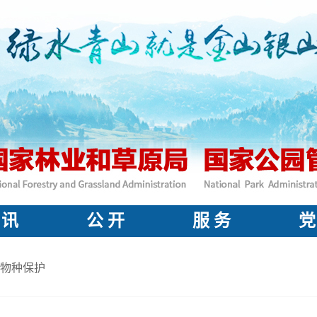
 讯
公 开
服 务
党
物种保护