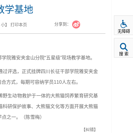
教学基地
分享到：
小
】
打印本页
无障碍
搜 索
学院雅安夹金山分院“五星级”现场教学基地。
通过评选，正式挂牌四川长征干部学院雅安夹金
结合方式，每期可容纳学员110人左右。
稀野生动物救护于一体的大熊猫饲养繁育研究基
猫科研保护故事、大熊猫文化等方面开展大熊猫
学点之一。（陈雪梅）
【纠错】