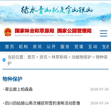
首 页
机 构
资 讯
公 开
服 务
党 建
互 动
生态
当前位置：
首页
>
资讯
>
林草新闻
>
动植物保护
>
物种保
护
物种保护
翠云廊上柏森森
2026-07-26
四川四姑娘山再次捕捉到雪豹清晰活动影像
2026-07-24