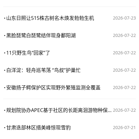
山东日照让515株古树名木焕发勃勃生机
2026-07-23
黑脸琵鹭白琵鹭结伴现身鄱阳湖
2026-07-22
11只野生鸟“回家”了
2026-07-22
白洋淀：轻舟巡苇荡 “鸟叔”护巢忙
2026-07-22
安徽扬子鳄保护区实现野外繁殖监测全覆盖
2026-07-22
规划院协办APEC基于社区的长距离洄游物种保护与区域协作研讨会
2026-07-22
甘肃迭部林区措美峰惊现雪豹
2026-07-21